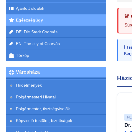
Ajánlott oldalak
🚨
Egészségügy
Sürg
DE: Die Stadt Csorvás
EN: The city of Csorvás
ℹ️ T
Kérj
Térkép
Városháza
Házi
Hirdetmények
Polgármesteri Hivatal
Polgármester, tisztségviselők
FE
Képviselő testület, bizottságok
Dr