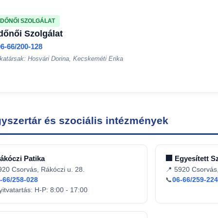
DŐNŐI SZOLGÁLAT
dőnői Szolgálat
06-66/200-128
atársak: Hosvári Dorina, Kecskeméti Erika
yszertár és szociális intézmények
ákóczi Patika
🏢 Egyesített S
920 Csorvás, Rákóczi u. 28.
📍 5920 Csorvás,
-66/258-028
📞
06-66/259-224
yitvatartás: H-P: 8:00 - 17:00