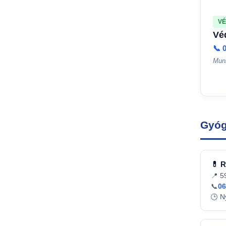
VÉ
Vé
📞 
Munk
Gyóg
💊 R
📍 5
📞
06
🕒 N