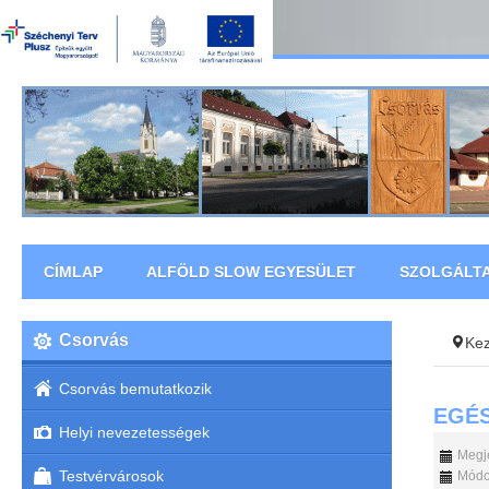
CÍMLAP
ALFÖLD SLOW EGYESÜLET
SZOLGÁLT
Csorvás
Ke
Csorvás bemutatkozik
EGÉ
Helyi nevezetességek
Megje
Testvérvárosok
Módos