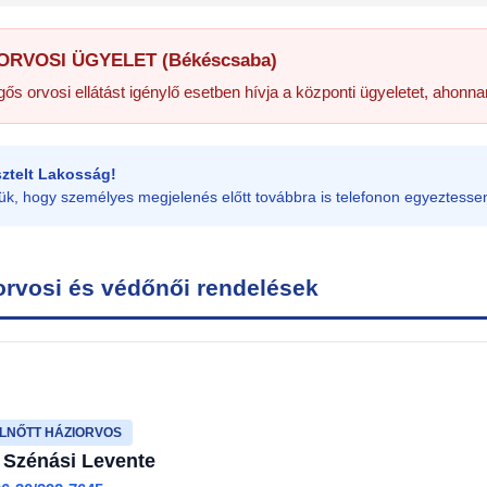
 ORVOSI ÜGYELET (Békéscsaba)
ős orvosi ellátást igénylő esetben hívja a központi ügyeletet, ahonn
isztelt Lakosság!
ük, hogy személyes megjelenés előtt továbbra is telefonon egyeztessen
orvosi és védőnői rendelések
LNŐTT HÁZIORVOS
. Szénási Levente