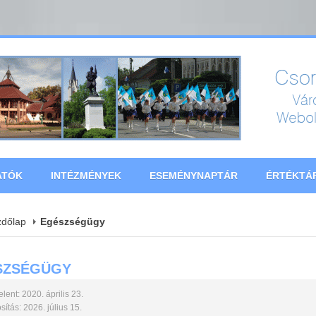
ATÓK
INTÉZMÉNYEK
ESEMÉNYNAPTÁR
ÉRTÉKTÁ
zdőlap
Egészségügy
SZSÉGÜGY
lent: 2020. április 23.
ítás: 2026. július 15.