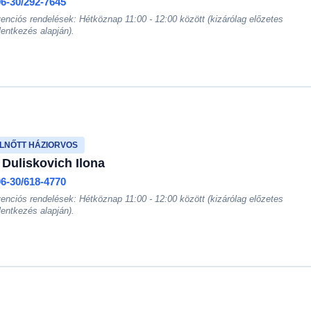
06-30/292-7645
enciós rendelések: Hétköznap 11:00 - 12:00 között (kizárólag előzetes
lentkezés alapján).
LNŐTT HÁZIORVOS
 Duliskovich Ilona
06-30/618-4770
enciós rendelések: Hétköznap 11:00 - 12:00 között (kizárólag előzetes
lentkezés alapján).