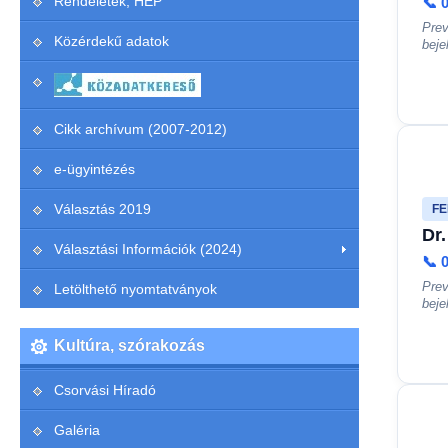
Rendeletek, HEP
📞 
Prev
Közérdekű adatok
beje
Cikk archívum (2007-2012)
e-ügyintézés
Választás 2019
FE
Dr.
Választási Információk (2024)
📞 
Prev
Letölthető nyomtatványok
beje
Kultúra, szórakozás
Csorvási Híradó
Galéria