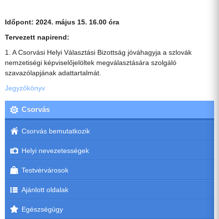
Időpont: 2024. május 15. 16.00 óra
Tervezett napirend:
1. A Csorvási Helyi Választási Bizottság jóváhagyja a szlovák
nemzetiségi képviselőjelöltek megválasztására szolgáló
szavazólapjának adattartalmát.
Jegyzőkönyv
Csorvás
Csorvás bemutatkozik
Helyi nevezetességek
Testvérvárosok
Ajánlott oldalak
Egészségügy