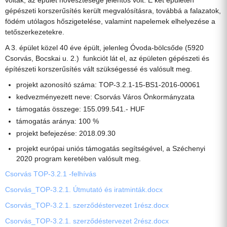
gépészeti korszerűsítés került megvalósításra, továbbá a falazatok,
födém utólagos hőszigetelése, valamint napelemek elhelyezése a
tetőszerkezetekre.
A 3. épület közel 40 éve épült, jelenleg Óvoda-bölcsőde (5920
Csorvás, Bocskai u. 2.) funkciót lát el, az épületen gépészeti és
építészeti korszerűsítés vált szükségessé és valósult meg.
projekt azonosító száma: TOP-3.2.1-15-BS1-2016-00061
kedvezményezett neve: Csorvás Város Önkormányzata
támogatás összege: 155.099.541.- HUF
támogatás aránya: 100 %
projekt befejezése: 2018.09.30
projekt európai uniós támogatás segítségével, a Széchenyi
2020 program keretében valósult meg.
Csorvás TOP-3.2.1 -felhívás
Csorvás_TOP-3.2.1. Útmutató és iratminták.docx
Csorvás_TOP-3.2.1. szerződéstervezet 1rész.docx
Csorvás_TOP-3.2.1. szerződéstervezet 2rész.docx