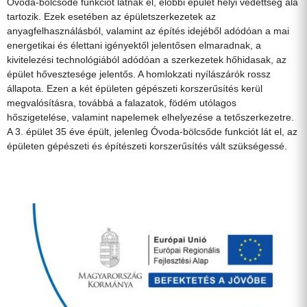
Óvoda-bölcsőde funkciót látnak el, előbbi épület helyi védettség alá
tartozik. Ezek esetében az épületszerkezetek az
anyagfelhasználásból, valamint az építés idejéből adódóan a mai
energetikai és élettani igényektől jelentősen elmaradnak, a
kivitelezési technológiából adódóan a szerkezetek hőhidasak, az
épület hővesztesége jelentős. A homlokzati nyílászárók rossz
állapota. Ezen a két épületen gépészeti korszerűsítés kerül
megvalósításra, továbbá a falazatok, födém utólagos
hőszigetelése, valamint napelemek elhelyezése a tetőszerkezetre.
A 3. épület 35 éve épült, jelenleg Óvoda-bölcsőde funkciót lát el, az
épületen gépészeti és építészeti korszerűsítés vált szükségessé.