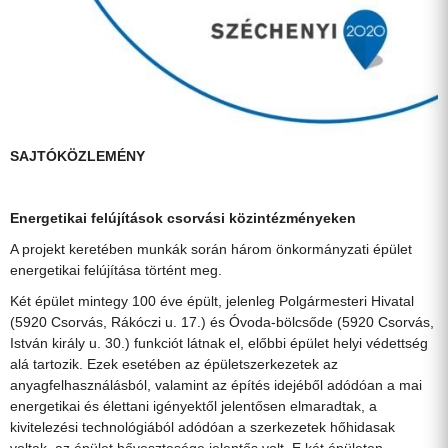
SAJTÓKÖZLEMÉNY
Energetikai felújítások csorvási közintézményeken
A projekt keretében munkák során három önkormányzati épület
energetikai felújítása történt meg.
Két épület mintegy 100 éve épült, jelenleg Polgármesteri Hivatal
(5920 Csorvás, Rákóczi u. 17.) és Óvoda-bölcsőde (5920 Csorvás,
István király u. 30.) funkciót látnak el, előbbi épület helyi védettség
alá tartozik. Ezek esetében az épületszerkezetek az
anyagfelhasználásból, valamint az építés idejéből adódóan a mai
energetikai és élettani igényektől jelentősen elmaradtak, a
kivitelezési technológiából adódóan a szerkezetek hőhidasak
voltak, az épület hővesztesége jelentős volt. E két épületen