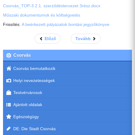
Csorvás_TOP-3.2.1. szerződéstervezet 3rész.docx
Műszaki dokumentumok és költségvetés
Frissítés:
A beérkezett pályázatok bontási jegyzőkönyve
Előző
Tovább
Csorvás
Csorvás bemutatkozik
Helyi nevezetességek
Testvérvárosok
Ajánlott oldalak
Egészségügy
DE: Die Stadt Csorvás