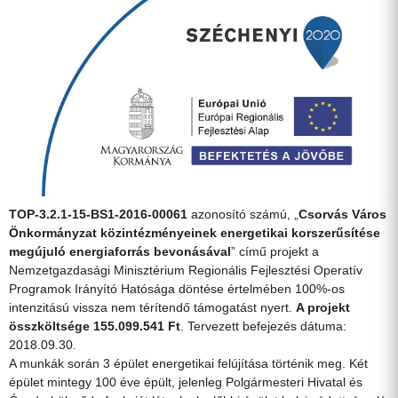
TOP-3.2.1-15-BS1-2016-00061
azonosító számú, „
Csorvás Város
Önkormányzat közintézményeinek energetikai korszerűsítése
megújuló energiaforrás bevonásával
” című projekt a
Nemzetgazdasági Minisztérium Regionális Fejlesztési Operatív
Programok Irányító Hatósága döntése értelmében 100%-os
intenzitású vissza nem térítendő támogatást nyert.
A projekt
összköltsége 155.099.541 Ft
. Tervezett befejezés dátuma:
2018.09.30.
A munkák során 3 épület energetikai felújítása történik meg. Két
épület mintegy 100 éve épült, jelenleg Polgármesteri Hivatal és