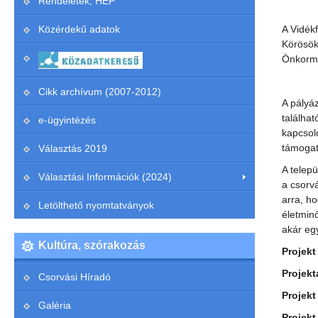
Rendeletek, HEP
A Vidék
Közérdekű adatok
Körösök
Önkormá
Cikk archívum (2007-2012)
A pályá
találhat
e-ügyintézés
kapcsol
támogat
Választás 2019
A telepü
Választási Információk (2024)
a csorv
arra, ho
Letölthető nyomtatványok
életmin
akár eg
Kultúra, szórakozás
Projekt
Projek
Csorvási Híradó
Projekt
Galéria
Projekt