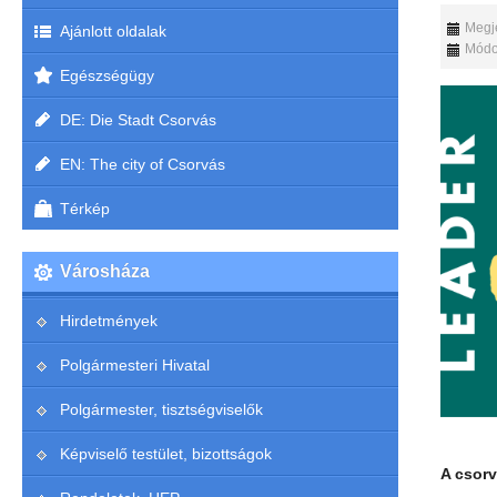
Megje
Ajánlott oldalak
Módos
Egészségügy
DE: Die Stadt Csorvás
EN: The city of Csorvás
Térkép
Városháza
Hirdetmények
Polgármesteri Hivatal
Polgármester, tisztségviselők
Képviselő testület, bizottságok
A csorv