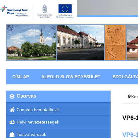
CÍMLAP
ALFÖLD SLOW EGYESÜLET
SZOLGÁLT
Csorvás
Ke
Csorvás bemutatkozik
VP6-1
Helyi nevezetességek
VP6-1
Testvérvárosok