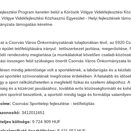
fejlesztési Program keretén belül a Körösök Völgye Vidékfejlesztési K
 Völgye Vidékfejlesztési Közhasznú Egyesület - Helyi fejlesztések tám
nyzata támogatási kérelme.
zat a Csorvás Város Önkormányzatának tulajdonában lévő, az 5920 Csorv
ó épület tetőfelújítására irányul: tetőszerkezet javítása, megerősítése,
ódó rendezvény megtartása (a munkálatokat követően családi-közösségi
ási összegen felül szükséges önerőt Csorvás Város Önkormányzata biz
lésen mindig jelentősége volt a sportéletnek, a labdarúgás és a kézilab
ási sportélet színvonalának megőrzése érdekében. A fiatalabb és időseb
gy a sport nélkülözhetetlen a megfelelő fizikai és szellemi állapothoz
őség és a közérzet javulásához, továbbá erős közösségformáló és kohézi
yéni sportról beszélünk, a sportoló mindig tagja és formálója valamilye
 címe:
Csorvási Sporttelep fejlesztése - tetőfelújítás
tazonosító:
3412011651
 teljes költsége:
9 724 909 HUF
 elszámolható összköltsége:
8 421 052 HUF