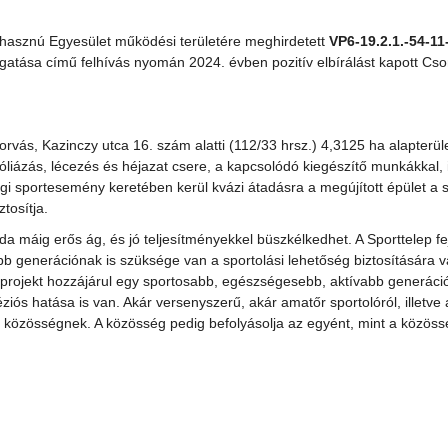
özhasznú Egyesület működési területére meghirdetett
VP6-19.2.1.-54-11
ogatása című felhívás nyomán 2024. évben pozitív elbírálást kapott Cs
ás, Kazinczy utca 16. szám alatti (112/33 hrsz.) 4,3125 ha alapterül
 fóliázás, lécezés és héjazat csere, a kapcsolódó kiegészítő munkákkal, i
 sportesemény keretében kerül kvázi átadásra a megújított épület a s
tosítja.
da máig erős ág, és jó teljesítményekkel büszkélkedhet. A Sporttelep fe
b generációnak is szüksége van a sportolási lehetőség biztosítására v
. A projekt hozzájárul egy sportosabb, egészségesebb, aktívabb generác
ós hatása is van. Akár versenyszerű, akár amatőr sportolóról, illetve 
n közösségnek. A közösség pedig befolyásolja az egyént, mint a közössé