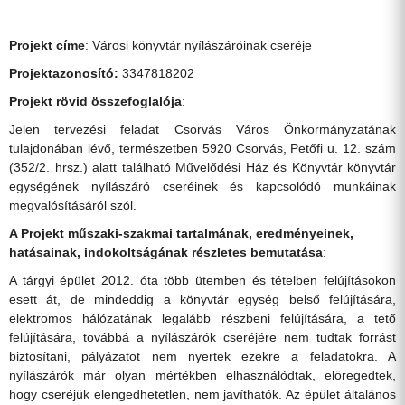
Projekt címe
: Városi könyvtár nyílászáróinak cseréje
Projektazonosító:
3347818202
Projekt rövid összefoglalója
:
Jelen tervezési feladat Csorvás Város Önkormányzatának
tulajdonában lévő, természetben 5920 Csorvás, Petőfi u. 12. szám
(352/2. hrsz.) alatt található Művelődési Ház és Könyvtár könyvtár
egységének nyílászáró cseréinek és kapcsolódó munkáinak
megvalósításáról szól.
A Projekt műszaki-szakmai tartalmának, eredményeinek,
hatásainak, indokoltságának részletes bemutatása
:
A tárgyi épület 2012. óta több ütemben és tételben felújításokon
esett át, de mindeddig a könyvtár egység belső felújítására,
elektromos hálózatának legalább részbeni felújítására, a tető
felújítására, továbbá a nyílászárók cseréjére nem tudtak forrást
biztosítani, pályázatot nem nyertek ezekre a feladatokra. A
nyílászárók már olyan mértékben elhasználódtak, elöregedtek,
hogy cseréjük elengedhetetlen, nem javíthatók. Az épület általános