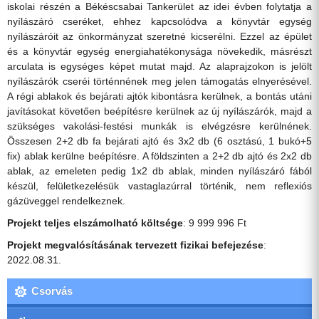
iskolai részén a Békéscsabai Tankerület az idei évben folytatja a
nyílászáró cseréket, ehhez kapcsolódva a könyvtár egység
nyílászáróit az önkormányzat szeretné kicserélni. Ezzel az épület
és a könyvtár egység energiahatékonysága növekedik, másrészt
arculata is egységes képet mutat majd. Az alaprajzokon is jelölt
nyílászárók cseréi történnének meg jelen támogatás elnyerésével.
A régi ablakok és bejárati ajtók kibontásra kerülnek, a bontás utáni
javításokat követően beépítésre kerülnek az új nyílászárók, majd a
szükséges vakolási-festési munkák is elvégzésre kerülnének.
Összesen 2+2 db fa bejárati ajtó és 3x2 db (6 osztású, 1 bukó+5
fix) ablak kerülne beépítésre. A földszinten a 2+2 db ajtó és 2x2 db
ablak, az emeleten pedig 1x2 db ablak, minden nyílászáró fából
készül, felületkezelésük vastaglazúrral történik, nem reflexiós
gázüveggel rendelkeznek.
Projekt teljes elszámolható költsége
: 9 999 996 Ft
Projekt megvalósításának tervezett fizikai befejezése
:
2022.08.31.
Csorvás