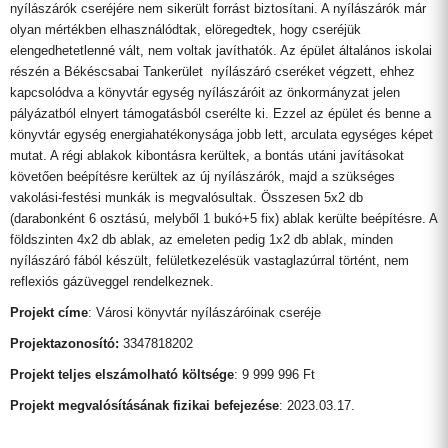
nyílászárók cseréjére nem sikerült forrást biztosítani. A nyílászárók már
olyan mértékben elhasználódtak, elöregedtek, hogy cseréjük
elengedhetetlenné vált, nem voltak javíthatók. Az épület általános iskolai
részén a Békéscsabai Tankerület nyílászáró cseréket végzett, ehhez
kapcsolódva a könyvtár egység nyílászáróit az önkormányzat jelen
pályázatból elnyert támogatásból cserélte ki. Ezzel az épület és benne a
könyvtár egység energiahatékonysága jobb lett, arculata egységes képet
mutat. A régi ablakok kibontásra kerültek, a bontás utáni javításokat
követően beépítésre kerültek az új nyílászárók, majd a szükséges
vakolási-festési munkák is megvalósultak. Összesen 5x2 db
(darabonként 6 osztású, melyből 1 bukó+5 fix) ablak kerülte beépítésre. A
földszinten 4x2 db ablak, az emeleten pedig 1x2 db ablak, minden
nyílászáró fából készült, felületkezelésük vastaglazúrral történt, nem
reflexiós gázüveggel rendelkeznek.
Projekt címe
: Városi könyvtár nyílászáróinak cseréje
Projektazonosító:
3347818202
Projekt teljes elszámolható költsége
: 9 999 996 Ft
Projekt megvalósításának fizikai befejezése
: 2023.03.17.