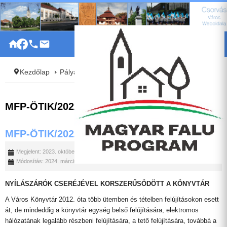
|
Kezdőlap
Pályázatok
MFP
MFP-ÖTIK/2022
MFP-ÖTIK/2022
MFP-ÖTIK/2022.
Megjelent: 2023. október 18.
Módosítás: 2024. március 28.
NYÍLÁSZÁRÓK CSERÉJÉVEL KORSZERŰSÖDÖTT A KÖNYVTÁR
A Város Könyvtár 2012. óta több ütemben és tételben felújításokon esett
át, de mindeddig a könyvtár egység belső felújítására, elektromos
hálózatának legalább részbeni felújítására, a tető felújítására, továbbá a