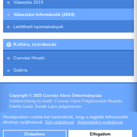
Választás 2019
Választási Információk (2024)
Letölthető nyomtatványok
Kultúra, szórakozás
Csorvási Híradó
Galéria
Copyright © 2025 Csorvás Város Önkormányzata
Szerkesztőség és kiadó: Csorvás Város Polgármesteri Hivatala
Felelős kiadó: Baráth Lajos polgármester
Impresszum
Honlapunkon cookie-kat használunk, hogy a legjobb felhasználói
élményt nyújthassuk.
Süti szabályzat
Adatvédelmi szabályzat
Ötletes Megoldások Kft.
Webdeisign
|
Webhost
Elutasítom
Elfogadom
Szoftver értékesítés