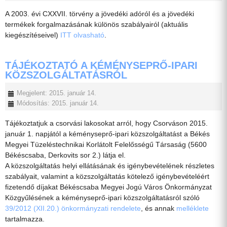
A 2003. évi CXXVII. törvény a jövedéki adóról és a jövedéki
termékek forgalmazásának különös szabályairól (aktuális
kiegészítéseivel)
ITT olvasható
.
TÁJÉKOZTATÓ A KÉMÉNYSEPRŐ-IPARI
KÖZSZOLGÁLTATÁSRÓL
Megjelent: 2015. január 14.
Módosítás: 2015. január 14.
Tájékoztatjuk a csorvási lakosokat arról, hogy Csorváson 2015.
január 1. napjától a kéményseprő-ipari közszolgáltatást a Békés
Megyei Tüzeléstechnikai Korlátolt Felelősségű Társaság (5600
Békéscsaba, Derkovits sor 2.) látja el.
A közszolgáltatás helyi ellátásának és igénybevételének részletes
szabályait, valamint a közszolgáltatás kötelező igénybevételéért
fizetendő díjakat Békéscsaba Megyei Jogú Város Önkormányzat
Közgyűlésének a kéményseprő-ipari közszolgáltatásról szóló
39/2012 (XII.20.) önkormányzati rendelete
, és annak
melléklete
tartalmazza.