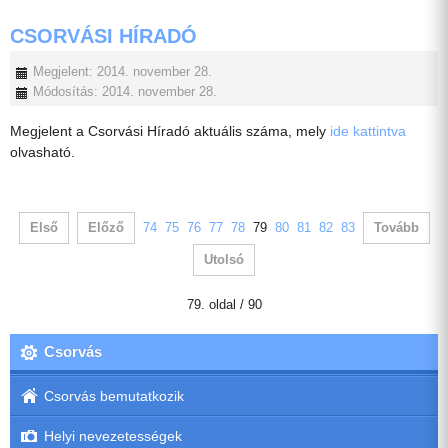
CSORVÁSI HÍRADÓ
Megjelent: 2014. november 28.
Módosítás: 2014. november 28.
Megjelent a Csorvási Híradó aktuális száma, mely
ide kattintva
olvasható.
Első
Előző
74
75
76
77
78
79
80
81
82
83
Tovább
Utolsó
79. oldal / 90
Csorvás
Csorvás bemutatkozik
Helyi nevezetességek