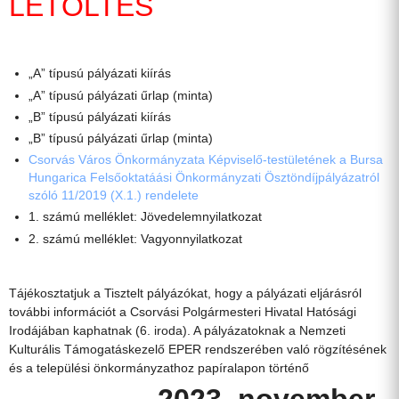
LETÖLTÉS
„A” típusú pályázati kiírás
„A” típusú pályázati űrlap (minta)
„B” típusú pályázati kiírás
„B” típusú pályázati űrlap (minta)
Csorvás Város Önkormányzata Képviselő-testületének a Bursa
Hungarica Felsőoktatáási Önkormányzati Ösztöndíjpályázatról
szóló 11/2019 (X.1.) rendelete
1. számú melléklet: Jövedelemnyilatkozat
2. számú melléklet: Vagyonnyilatkozat
Tájékosztatjuk a Tisztelt pályázókat, hogy a pályázati eljárásról
további információt a Csorvási Polgármesteri Hivatal Hatósági
Irodájában kaphatnak (6. iroda). A pályázatoknak a Nemzeti
Kulturális Támogatáskezelő EPER rendszerében való rögzítésének
és a települési önkormányzathoz papíralapon történő
2023. november