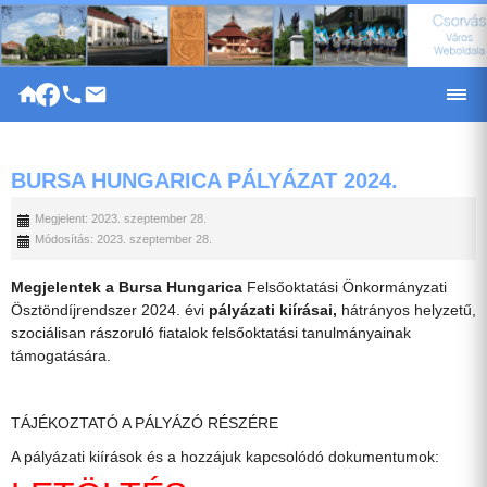
|
BURSA HUNGARICA PÁLYÁZAT 2024.
Megjelent: 2023. szeptember 28.
Módosítás: 2023. szeptember 28.
Megjelentek a Bursa Hungarica
Felsőoktatási Önkormányzati
Ösztöndíjrendszer 2024. évi
pályázati kiírásai,
hátrányos helyzetű,
szociálisan rászoruló fiatalok felsőoktatási tanulmányainak
támogatására.
TÁJÉKOZTATÓ A PÁLYÁZÓ RÉSZÉRE
A pályázati kiírások és a hozzájuk kapcsolódó dokumentumok: