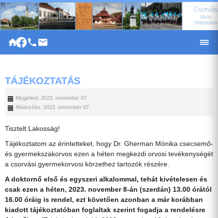
|
TÁJÉKOZTATÁS
Megjelent: 2023. november 07.
Módosítás: 2023. november 07.
Tisztelt Lakosság!
Tájékoztatom az érintetteket, hogy Dr. Gherman Mónika csecsemő-
és gyermekszakorvos ezen a héten megkezdi orvosi tevékenységét
a csorvási gyermekorvosi körzethez tartozók részére.
A doktornő első és egyszeri alkalommal, tehát kivételesen és
csak ezen a héten, 2023. november 8-án (szerdán) 13.00 órától
16.00 óráig is rendel, ezt követően azonban a már korábban
kiadott tájékoztatóban foglaltak szerint fogadja a rendelésre