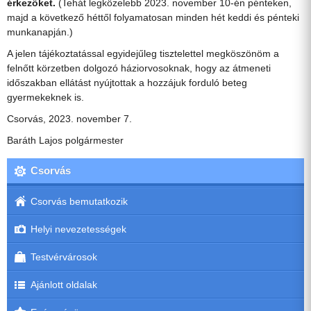
érkezőket.
(Tehát legközelebb 2023. november 10-én pénteken,
majd a következő héttől folyamatosan minden hét keddi és pénteki
munkanapján.)
A jelen tájékoztatással egyidejűleg tisztelettel megköszönöm a
felnőtt körzetben dolgozó háziorvosoknak, hogy az átmeneti
időszakban ellátást nyújtottak a hozzájuk forduló beteg
gyermekeknek is.
Csorvás, 2023. november 7.
Baráth Lajos polgármester
Csorvás
Csorvás bemutatkozik
Helyi nevezetességek
Testvérvárosok
Ajánlott oldalak