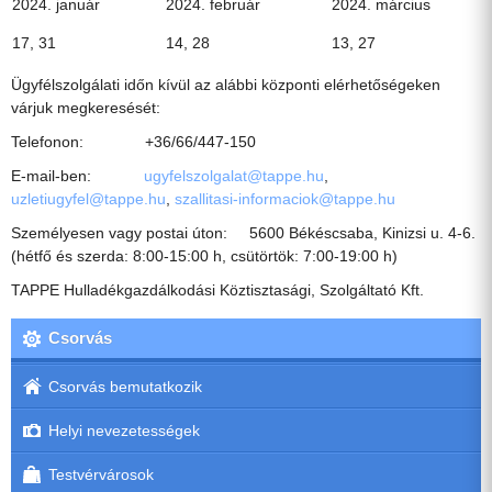
2024. január
2024. február
2024. március
17, 31
14, 28
13, 27
Ügyfélszolgálati időn kívül az alábbi központi elérhetőségeken
várjuk megkeresését:
Telefonon: +36/66/447-150
E-mail-ben:
ugyfelszolgalat@tappe.hu
,
uzletiugyfel@tappe.hu
,
szallitasi-informaciok@tappe.hu
Személyesen vagy postai úton: 5600 Békéscsaba, Kinizsi u. 4-6.
(hétfő és szerda: 8:00-15:00 h, csütörtök: 7:00-19:00 h)
TAPPE Hulladékgazdálkodási Köztisztasági, Szolgáltató Kft.
Csorvás
Csorvás bemutatkozik
Helyi nevezetességek
Testvérvárosok