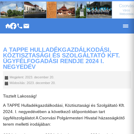
|
A TAPPE HULLADÉKGAZDÁLKODÁSI,
KÖZTISZTASÁGI ÉS SZOLGÁLTATÓ KFT.
ÜGYFÉLFOGADÁSI RENDJE 2024 I.
NEGYEDÉV
Megjelent: 2023. december 20.
Módosítás: 2023. december 20.
Tisztelt Lakosság!
A TAPPE Hulladékgazdálkodási, Köztisztasági és Szolgáltató Kft.
2024. I. negyedévében a következő időpontokban tart
ügyfélszolgálatot A Csorvási Polgármesteri Hivatal házasságkötő
terem melletti irodájában: