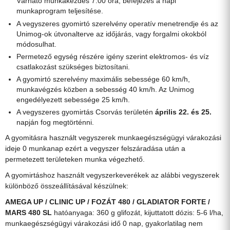
Várható munkakezdés 7:00 óra, befejezés a napi
munkaprogram teljesítése.
A vegyszeres gyomirtó szerelvény operatív menetrendje és az
Unimog-ok útvonalterve az időjárás, vagy forgalmi okokból
módosulhat.
Permetező egység részére igény szerint elektromos- és víz
csatlakozást szükséges biztosítani.
A gyomirtó szerelvény maximális sebessége 60 km/h,
munkavégzés közben a sebesség 40 km/h. Az Unimog
engedélyezett sebessége 25 km/h.
A vegyszeres gyomirtás Csorvás területén
április 22. és 25.
napján fog megtörténni.
A gyomitásra használt vegyszerek munkaegészségügyi várakozási
ideje 0 munkanap ezért a vegyszer felszáradása után a
permetezett területeken munka végezhető.
A gyomirtáshoz használt vegyszerkeverékek az alábbi vegyszerek
különböző összeállításával készülnek:
AMEGA UP / CLINIC UP / FOZÁT 480 / GLADIATOR FORTE /
MARS 480 SL
hatóanyaga: 360 g glifozát, kijuttatott dózis: 5-6 l/ha,
munkaegészségügyi várakozási idő 0 nap, gyakorlatilag nem