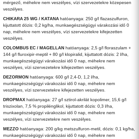
mérgező, méhekre nem veszélyes, vízi szervezetekre közepesen
veszélyes.
CHIKARA 25 WG / KATANA
hatóanyaga: 250 g/l flazaszulfuron,
kijuttatott dózis: 0,2 kg/ha, munkaegészségügyi várakozási idő 0
nap, méhekre nem veszélyes, vízi szervezetekre kifejezetten
veszélyes.
COLOMBUS EC / MAGELLAN
hatóanyaga: 2,5 g/l floraszulam +
144 g/l fluroxipir-meptil + 80 g/l klopiralid, kijuttatott dózis: 2 l/ha,
munkaegészségügyi várakozási idő 0 nap, méhekre nem
veszélyes, vízi szervezetekre kifejezetten veszélyes.
DEZORMON
hatóanyaga: 600 g/l 2,4-D, 1,2 l/ha,
munkaegészségügyi várakozási idő 0 nap, méhekre nem
veszélyes, vízi szervezetekre kifejezetten veszélyes.
DROPMAX
hatóanyaga: 27 g/l sztirol-akrilát kopolimer, 15,6 g/l
triszixolan, 7,5 % propilénglikol, kijuttatott dózis: 0,3 l/ha,
munkaegészségügyi várakozási idő 0 nap, méhekre nem
veszélyes, vízi szervezetekre nem veszélyes.
MEZZO
hatóanyaga: 200 g/kg metszulfuron-metil, dózis: 0,1 kg/ha,
munkaegészségügyi várakozási idő 0 nap, méhekre nem