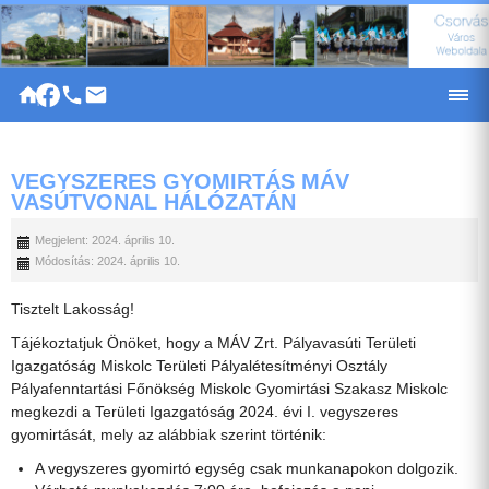
|
VEGYSZERES GYOMIRTÁS MÁV
VASÚTVONAL HÁLÓZATÁN
Megjelent: 2024. április 10.
Módosítás: 2024. április 10.
Tisztelt Lakosság!
Tájékoztatjuk Önöket, hogy a MÁV Zrt. Pályavasúti Területi
Igazgatóság Miskolc Területi Pályalétesítményi Osztály
Pályafenntartási Főnökség Miskolc Gyomirtási Szakasz Miskolc
megkezdi a Területi Igazgatóság 2024. évi I. vegyszeres
gyomirtását, mely az alábbiak szerint történik:
A vegyszeres gyomirtó egység csak munkanapokon dolgozik.