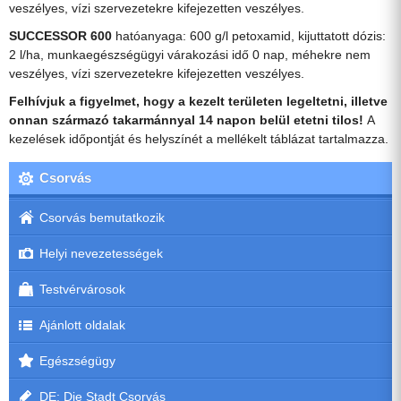
veszélyes, vízi szervezetekre kifejezetten veszélyes.
SUCCESSOR 600
hatóanyaga: 600 g/l petoxamid, kijuttatott dózis:
2 l/ha, munkaegészségügyi várakozási idő 0 nap, méhekre nem
veszélyes, vízi szervezetekre kifejezetten veszélyes.
Felhívjuk a figyelmet, hogy a kezelt területen legeltetni, illetve
onnan származó takarmánnyal 14 napon belül etetni tilos!
A
kezelések időpontját és helyszínét a mellékelt táblázat tartalmazza.
Csorvás
Csorvás bemutatkozik
Helyi nevezetességek
Testvérvárosok
Ajánlott oldalak
Egészségügy
DE: Die Stadt Csorvás