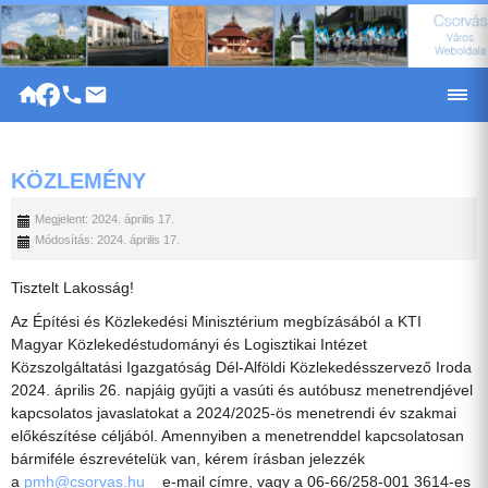
|
KÖZLEMÉNY
Megjelent: 2024. április 17.
Módosítás: 2024. április 17.
Tisztelt Lakosság!
Az Építési és Közlekedési Minisztérium megbízásából a KTI
Magyar Közlekedéstudományi és Logisztikai Intézet
Közszolgáltatási Igazgatóság Dél-Alföldi Közlekedésszervező Iroda
2024. április 26. napjáig gyűjti a vasúti és autóbusz menetrendjével
kapcsolatos javaslatokat a 2024/2025-ös menetrendi év szakmai
előkészítése céljából. Amennyiben a menetrenddel kapcsolatosan
bármiféle észrevételük van, kérem írásban jelezzék
a
pmh@csorvas.hu
e-mail címre, vagy a 06-66/258-001 3614-es