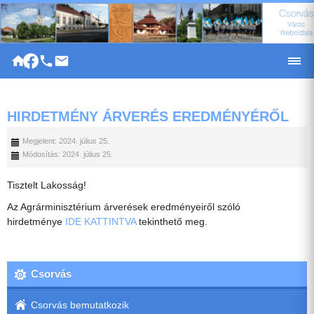
|
HIRDETMÉNY ÁRVERÉS EREDMÉNYÉRŐL
Megjelent: 2024. július 25.
Módosítás: 2024. július 25.
Tisztelt Lakosság!
Az Agrárminisztérium árverések eredményeiről szóló
hirdetménye
IDE KATTINTVA
tekinthető meg.
Csorvás
Csorvás bemutatkozik