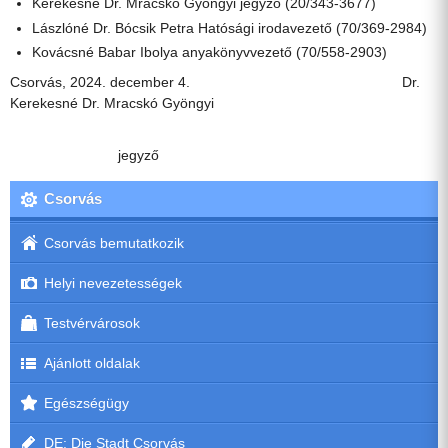
Kerekesné Dr. Mracskó Gyöngyi jegyző (20/343-3677)
Lászlóné Dr. Bócsik Petra Hatósági irodavezető (70/369-2984)
Kovácsné Babar Ibolya anyakönyvvezető (70/558-2903)
Csorvás, 2024. december 4. Dr.
Kerekesné Dr. Mracskó Gyöngyi
jegyző
Csorvás
Csorvás bemutatkozik
Helyi nevezetességek
Testvérvárosok
Ajánlott oldalak
Egészségügy
DE: Die Stadt Csorvás