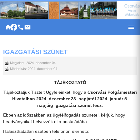
|
IGAZGATÁSI SZÜNET
Megjelent: 2024. december 04.
Módosítás: 2024. december 04.
TÁJÉKOZTATÓ
Tájékoztatjuk Tisztelt Ügyfeleinket, hogy a
Csorvási Polgármesteri
Hivatalban
2024. december 23. napjától 2024. január 5.
napjáig
igazgatási szünet lesz.
Ebben az időszakban az ügyfélfogadás szünetel, kérjük, hogy
beadványaikat helyezzék el a postaládába.
Halaszthatatlan esetben telefonon elérhető: