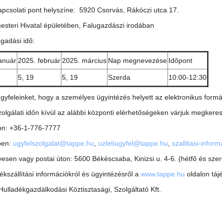
apcsolati pont helyszíne: 5920 Csorvás, Rákóczi utca 17.
esteri Hivatal épületében, Falugazdászi irodában
gadási idő:
anuár
2025. február
2025. március
Nap megnevezése
Időpont
5, 19
5, 19
Szerda
10:00-12:30
ügyfeleinket, hogy a személyes ügyintézés helyett az elektronikus formá
zolgálati időn kívül az alábbi központi elérhetőségeken várjuk megkeres
on: +36-1-776-7777
ben:
ugyfelszolgalat@tappe.hu
,
uzletiugyfel@tappe.hu
,
szallitasi-info
esen vagy postai úton: 5600 Békéscsaba, Kinizsi u. 4-6. (hétfő és szer
ékszállítási információkról és ügyintézésről a
www.tappe.hu
oldalon táj
ulladékgazdálkodási Köztisztasági, Szolgáltató Kft.