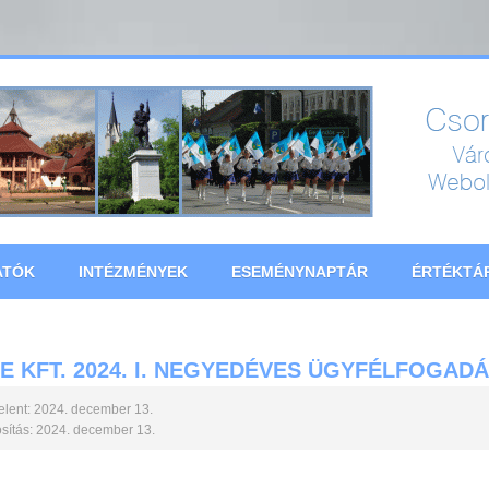
ATÓK
INTÉZMÉNYEK
ESEMÉNYNAPTÁR
ÉRTÉKTÁ
E KFT. 2024. I. NEGYEDÉVES ÜGYFÉLFOGADÁ
lent: 2024. december 13.
ítás: 2024. december 13.