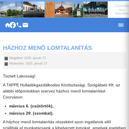
|
HÁZHOZ MENŐ LOMTALANÍTÁS
Megjelent: 2025. január 27.
Módosítás: 2025. január 27.
Tisztelt Lakosság!
A TAPPE Hulladékgazdálkodási Köztisztasági, Szolgáltató Kft. az
alábbi időpontokban szervez házhoz menő lomtalanítást
Csorváson:
március 6. (csütörtök),
március 29. (szombat).
A házhoz menő lomtalanítás részeként azon ingatlanok elől
szállítják el munkatársaink a kihelyezett lomokat, amelyek esetében