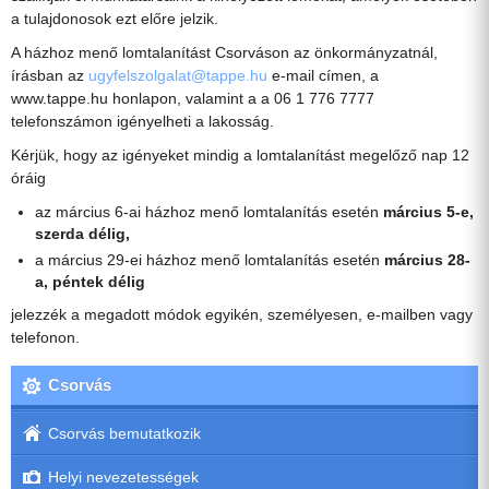
a tulajdonosok ezt előre jelzik.
A házhoz menő lomtalanítást Csorváson az önkormányzatnál,
írásban az
ugyfelszolgalat@tappe.hu
e-mail címen, a
www.tappe.hu honlapon, valamint a a 06 1 776 7777
telefonszámon igényelheti a lakosság.
Kérjük, hogy az igényeket mindig a lomtalanítást megelőző nap 12
óráig
az március 6-ai házhoz menő lomtalanítás esetén
március 5-e,
szerda délig,
a március 29-ei házhoz menő lomtalanítás esetén
március 28-
a, péntek délig
jelezzék a megadott módok egyikén, személyesen, e-mailben vagy
telefonon.
Csorvás
Csorvás bemutatkozik
Helyi nevezetességek