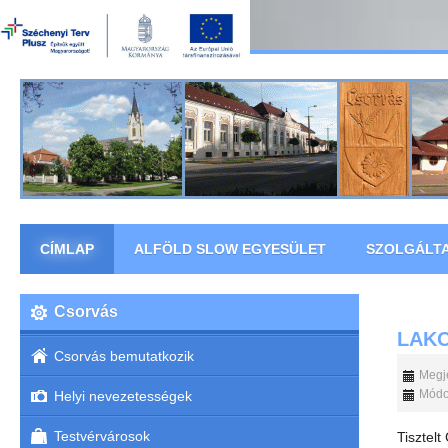
CÍMLAP
ALFÖLD SLOW EGYESÜLET
SZOLGÁLT
Csorvás
LAKO
Csorvás bemutatkozik
Megje
Módos
Helyi nevezetességek
Testvérvárosok
Tisztelt