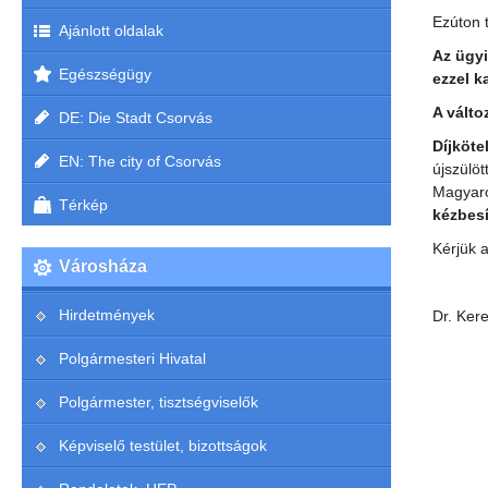
Ezúton 
Ajánlott oldalak
Az ügyi
Egészségügy
ezzel k
A válto
DE: Die Stadt Csorvás
Díjköte
EN: The city of Csorvás
újszülöt
Magyaro
Térkép
kézbesí
Kérjük a
Városháza
Hirdetmények
Dr. Ker
Polgármesteri Hivatal
Polgármester, tisztségviselők
Képviselő testület, bizottságok