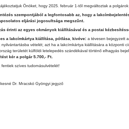
tájékoztatjuk Önöket, hogy 2025. február 1-től megváltoztak a polgárok
ntézés szempontjából a legfontosabb az, hogy a lakcímbejelentésse
apcsolatos eljárási jogosultsága megszűnt.
zás érinti az egyes okmányok kiállításával és a postai kézbesítéss
les a lakcímkártya kiállítása, pótlása
,
kivéve:
a tévesen bejegyzett ad
t nyilvántartásba vételét; azt ha a lakcímkártya kiállítására a közpon
rszág területét külföldi letelepedés szándékával történő elhagyás beje
tést kér a polgár 5.700,- Ft.
 fentiek szíves tudomásulvételét!
ekesné Dr. Mracskó Gyöngyi jegyző