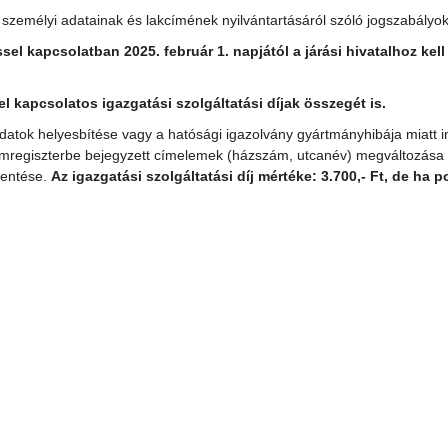
 személyi adatainak és lakcímének nyilvántartásáról szóló jogszabályok
l kapcsolatban 2025. február 1. napjától a járási hivatalhoz kell 
el kapcsolatos igazgatási szolgáltatási díjak összegét is.
atok helyesbítése vagy a hatósági igazolvány gyártmányhibája miatt ind
ti címregiszterbe bejegyzett címelemek (házszám, utcanév) megváltozása
lentése.
Az igazgatási szolgáltatási díj mértéke: 3.700,- Ft, de ha p