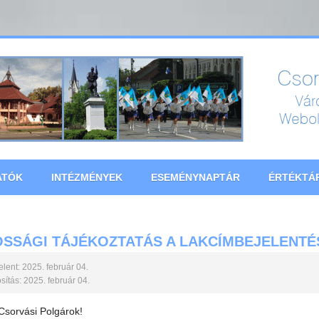
ATÓK
INTÉZMÉNYEK
ESEMÉNYNAPTÁR
ÉRTÉKTÁ
SSÁGI TÁJÉKOZTATÁS A LAKCÍMBEJELENT
lent: 2025. február 04.
ítás: 2025. február 04.
 Csorvási Polgárok!