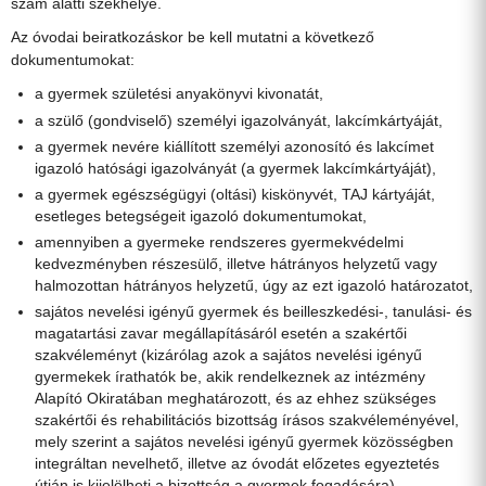
szám alatti székhelye.
Az óvodai beiratkozáskor be kell mutatni a következő
dokumentumokat:
a gyermek születési anyakönyvi kivonatát,
a szülő (gondviselő) személyi igazolványát, lakcímkártyáját,
a gyermek nevére kiállított személyi azonosító és lakcímet
igazoló hatósági igazolványát (a gyermek lakcímkártyáját),
a gyermek egészségügyi (oltási) kiskönyvét, TAJ kártyáját,
esetleges betegségeit igazoló dokumentumokat,
amennyiben a gyermeke rendszeres gyermekvédelmi
kedvezményben részesülő, illetve hátrányos helyzetű vagy
halmozottan hátrányos helyzetű, úgy az ezt igazoló határozatot,
sajátos nevelési igényű gyermek és beilleszkedési-, tanulási- és
magatartási zavar megállapításáról esetén a szakértői
szakvéleményt (kizárólag azok a sajátos nevelési igényű
gyermekek írathatók be, akik rendelkeznek az intézmény
Alapító Okiratában meghatározott, és az ehhez szükséges
szakértői és rehabilitációs bizottság írásos szakvéleményével,
mely szerint a sajátos nevelési igényű gyermek közösségben
integráltan nevelhető, illetve az óvodát előzetes egyeztetés
útján is kijelölheti a bizottság a gyermek fogadására),