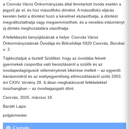
a Csorvás Város Önkormányzata által fenntartott óvoda esetén a
jegyző jár el, és hoz másodfokú döntést. A másodfokú eljárás
keretén belül a döntést hozó a kérelmet elutasíthatja, a döntést
megváltoztathatja vagy megsemmisítheti, és a nevelési intézményt
új döntés meghozatalára utasíthatja.
A fellebbezés benyújtásának a helye: Csorvás Város
Önkormányzatának Óvodája és Bölcsődéje 5920 Csorvás, Bocskai
u. 2.
Tájékoztatjuk a tisztelt Szülőket, hogy az óvodába felvett
gyermekek csoportba való beosztásáról a szülők és az
óvodapedagógusok véleményének kikérése mellett – az egyenlő
bánásmódról és az esélyegyenlőség előmozdításáról szóló 2003.
évi CXXV. törvény 28. §-ában meghatározott feltételekkel
összhangban – az óvodaigazgató dönt.
Csorvás, 2025. március 18.
Baráth Lajos
polgármester
Csorvás