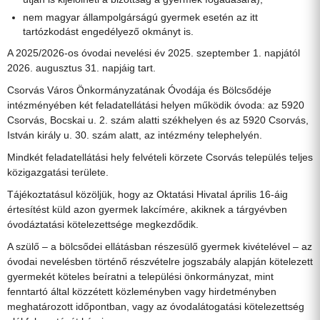
nem magyar állampolgárságú gyermek esetén az itt
tartózkodást engedélyező okmányt is.
A 2025/2026-os óvodai nevelési év 2025. szeptember 1. napjától
2026. augusztus 31. napjáig tart.
Csorvás Város Önkormányzatának Óvodája és Bölcsődéje
intézményében két feladatellátási helyen működik óvoda: az 5920
Csorvás, Bocskai u. 2. szám alatti székhelyen és az 5920 Csorvás,
István király u. 30. szám alatt, az intézmény telephelyén.
Mindkét feladatellátási hely felvételi körzete Csorvás település teljes
közigazgatási területe.
Tájékoztatásul közöljük, hogy az Oktatási Hivatal április 16-áig
értesítést küld azon gyermek lakcímére, akiknek a tárgyévben
óvodáztatási kötelezettsége megkezdődik.
A szülő – a bölcsődei ellátásban részesülő gyermek kivételével – az
óvodai nevelésben történő részvételre jogszabály alapján kötelezett
gyermekét köteles beíratni a települési önkormányzat, mint
fenntartó által közzétett közleményben vagy hirdetményben
meghatározott időpontban, vagy az óvodalátogatási kötelezettség