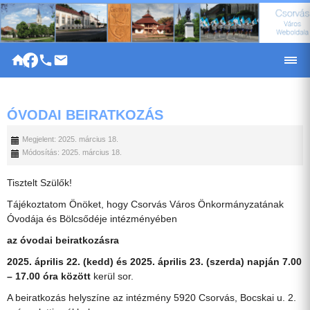
|
ÓVODAI BEIRATKOZÁS
Megjelent: 2025. március 18.
Módosítás: 2025. március 18.
Tisztelt Szülők!
Tájékoztatom Önöket, hogy Csorvás Város Önkormányzatának
Óvodája és Bölcsődéje intézményében
az
óvodai beiratkozásra
2025. április 22. (kedd) és 2025. április 23. (szerda) napján 7.00
– 17.00 óra között
kerül sor.
A beiratkozás helyszíne az intézmény 5920 Csorvás, Bocskai u. 2.