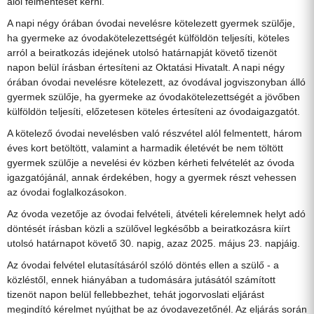
alól felmentését kérni.
A napi négy órában óvodai nevelésre kötelezett gyermek szülője,
ha gyermeke az óvodakötelezettségét külföldön teljesíti, köteles
arról a beiratkozás idejének utolsó határnapját követő tizenöt
napon belül írásban értesíteni az Oktatási Hivatalt. A napi négy
órában óvodai nevelésre kötelezett, az óvodával jogviszonyban álló
gyermek szülője, ha gyermeke az óvodakötelezettségét a jövőben
külföldön teljesíti, előzetesen köteles értesíteni az óvodaigazgatót.
A kötelező óvodai nevelésben való részvétel alól felmentett, három
éves kort betöltött, valamint a harmadik életévét be nem töltött
gyermek szülője a nevelési év közben kérheti felvételét az óvoda
igazgatójánál, annak érdekében, hogy a gyermek részt vehessen
az óvodai foglalkozásokon.
Az óvoda vezetője az óvodai felvételi, átvételi kérelemnek helyt adó
döntését írásban közli a szülővel legkésőbb a beiratkozásra kiírt
utolsó határnapot követő 30. napig, azaz 2025. május 23. napjáig.
Az óvodai felvétel elutasításáról szóló döntés ellen a szülő - a
közléstől, ennek hiányában a tudomására jutásától számított
tizenöt napon belül fellebbezhet, tehát jogorvoslati eljárást
megindító kérelmet nyújthat be az óvodavezetőnél. Az eljárás során