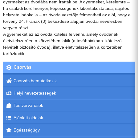
gyermeket az óvodába nem íratták be. A gyermeket, kérelemre –
ha családi körülményei, képességének kibontakoztatása, sajátos
helyzete indokolja – az óvoda vezetője felmentheti az alól, hogy e
törvény 24. §-ának (3) bekezdése alapján óvodai nevelésben
vegyen részt.
A gyermeket az az óvoda köteles felvenni, amely óvodának
életvitelszerűen a körzetében lakik (a továbbiakban: kötelező
felvételt biztosító óvoda), illetve életvitelszerűen a körzetében
tartózkodik.
Csorvás
Csorvás bemutatkozik
Helyi nevezetességek
Testvérvárosok
Ajánlott oldalak
Egészségügy