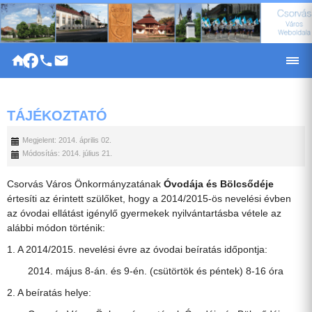
|
TÁJÉKOZTATÓ
Megjelent: 2014. április 02.
Módosítás: 2014. július 21.
Csorvás Város Önkormányzatának
Óvodája és Bölcsődéje
értesíti az érintett szülőket, hogy a 2014/2015-ös nevelési évben
az óvodai ellátást igénylő gyermekek nyilvántartásba vétele az
alábbi módon történik:
1. A 2014/2015. nevelési évre az óvodai beíratás időpontja:
2014. május 8-án. és 9-én. (csütörtök és péntek) 8-16 óra
2. A beíratás helye: