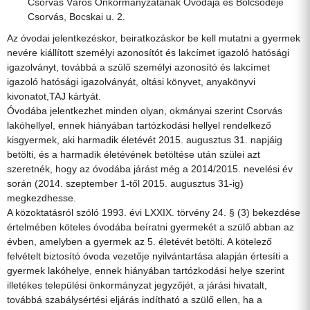
Csorvás Város Önkormányzatának Óvodája és Bölcsődéje
Csorvás, Bocskai u. 2.
Az óvodai jelentkezéskor, beiratkozáskor be kell mutatni a gyermek
nevére kiállított személyi azonosítót és lakcímet igazoló hatósági
igazolványt, továbbá a szülő személyi azonosító és lakcímet
igazoló hatósági igazolványát, oltási könyvet, anyakönyvi
kivonatot,TAJ kártyát.
Óvodába jelentkezhet minden olyan, okmányai szerint Csorvás
lakóhellyel, ennek hiányában tartózkodási hellyel rendelkező
kisgyermek, aki harmadik életévét 2015. augusztus 31. napjáig
betölti, és a harmadik életévének betöltése után szülei azt
szeretnék, hogy az óvodába járást még a 2014/2015. nevelési év
során (2014. szeptember 1-től 2015. augusztus 31-ig)
megkezdhesse.
A közoktatásról szóló 1993. évi LXXIX. törvény 24. § (3) bekezdése
értelmében köteles óvodába beíratni gyermekét a szülő abban az
évben, amelyben a gyermek az 5. életévét betölti. A kötelező
felvételt biztosító óvoda vezetője nyilvántartása alapján értesíti a
gyermek lakóhelye, ennek hiányában tartózkodási helye szerint
illetékes települési önkormányzat jegyzőjét, a járási hivatalt,
továbbá szabálysértési eljárás indítható a szülő ellen, ha a