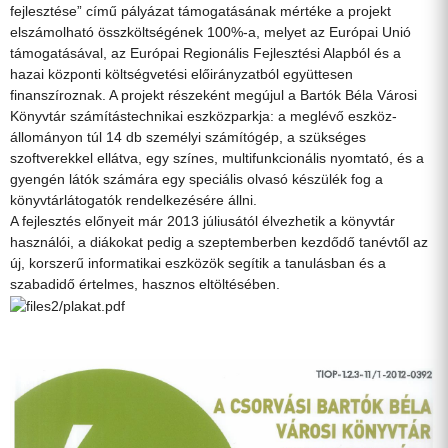
fejlesztése” című pályázat támogatásának mértéke a projekt
elszámolható összköltségének 100%-a, melyet az Európai Unió
támogatásával, az Európai Regionális Fejlesztési Alapból és a
hazai központi költségvetési előirányzatból együttesen
finanszíroznak. A projekt részeként megújul a Bartók Béla Városi
Könyvtár számítástechnikai eszközparkja: a meglévő eszköz-
állományon túl 14 db személyi számítógép, a szükséges
szoftverekkel ellátva, egy színes, multifunkcionális nyomtató, és a
gyengén látók számára egy speciális olvasó készülék fog a
könyvtárlátogatók rendelkezésére állni.
A fejlesztés előnyeit már 2013 júliusától élvezhetik a könyvtár
használói, a diákokat pedig a szeptemberben kezdődő tanévtől az
új, korszerű informatikai eszközök segítik a tanulásban és a
szabadidő értelmes, hasznos eltöltésében.