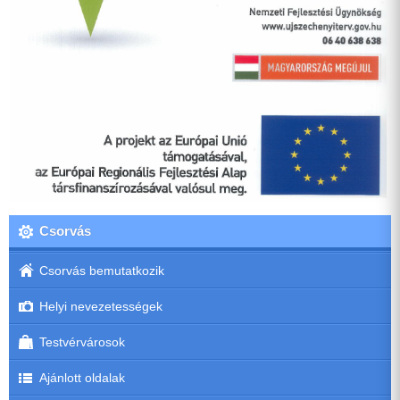
Csorvás
Csorvás bemutatkozik
Helyi nevezetességek
Testvérvárosok
Ajánlott oldalak