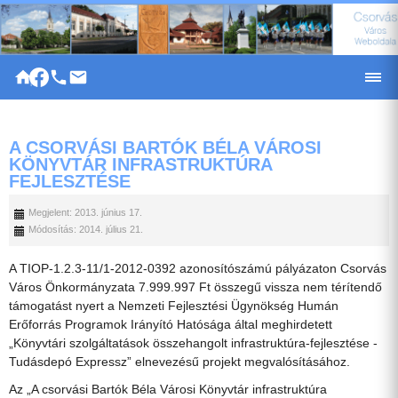
|
A CSORVÁSI BARTÓK BÉLA VÁROSI
KÖNYVTÁR INFRASTRUKTÚRA
FEJLESZTÉSE
Megjelent: 2013. június 17.
Módosítás: 2014. július 21.
A TIOP-1.2.3-11/1-2012-0392 azonosítószámú pályázaton Csorvás
Város Önkormányzata 7.999.997 Ft összegű vissza nem térítendő
támogatást nyert a Nemzeti Fejlesztési Ügynökség Humán
Erőforrás Programok Irányító Hatósága által meghirdetett
„Könyvtári szolgáltatások összehangolt infrastruktúra-fejlesztése -
Tudásdepó Expressz” elnevezésű projekt megvalósításához.
Az „A csorvási Bartók Béla Városi Könyvtár infrastruktúra