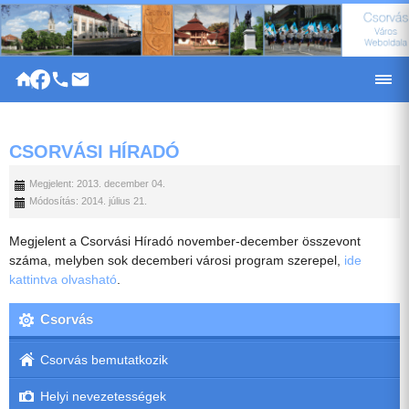
|
CSORVÁSI HÍRADÓ
Megjelent: 2013. december 04.
Módosítás: 2014. július 21.
Megjelent a Csorvási Híradó november-december összevont
száma, melyben sok decemberi városi program szerepel,
ide
kattintva olvasható
.
Csorvás
Csorvás bemutatkozik
Helyi nevezetességek