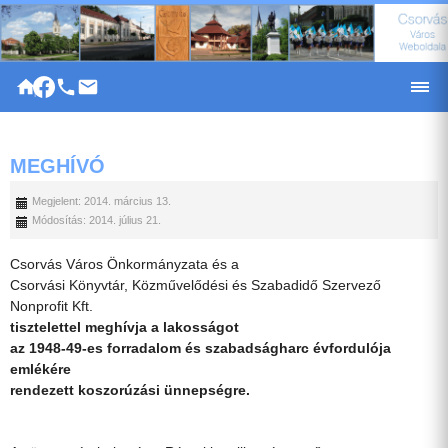
|
MEGHÍVÓ
Megjelent: 2014. március 13.
Módosítás: 2014. július 21.
Csorvás Város Önkormányzata és a
Csorvási Könyvtár, Közművelődési és Szabadidő Szervező
Nonprofit Kft.
tisztelettel meghívja a lakosságot
az 1948-49-es forradalom és szabadságharc évfordulója
emlékére
rendezett koszorúzási ünnepségre.