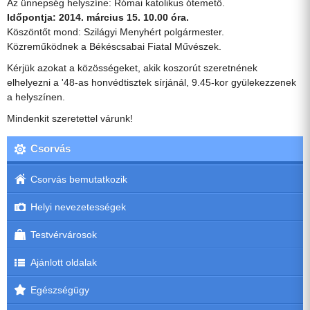
Az ünnepség helyszíne: Római katolikus ótemető.
Időpontja: 2014. március 15. 10.00 óra.
Köszöntőt mond: Szilágyi Menyhért polgármester.
Közreműködnek a Békéscsabai Fiatal Művészek.
Kérjük azokat a közösségeket, akik koszorút szeretnének
elhelyezni a '48-as honvédtisztek sírjánál, 9.45-kor gyülekezzenek
a helyszínen.
Mindenkit szeretettel várunk!
Csorvás
Csorvás bemutatkozik
Helyi nevezetességek
Testvérvárosok
Ajánlott oldalak
Egészségügy