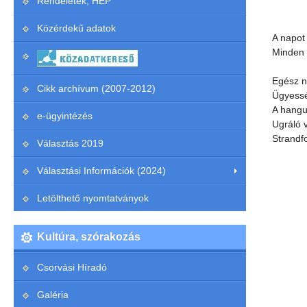
Rendeletek, HEP
Közérdekű adatok
A napot 
Minden 
Egész n
Cikk archívum (2007-2012)
Ügyessé
A hangul
e-ügyintézés
Ugráló 
Strandf
Választás 2019
Választási Információk (2024)
Letölthető nyomtatványok
Kultúra, szórakozás
Csorvási Híradó
Galéria