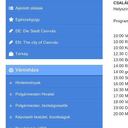
CSALÁ
Ajánlott oldalak
Helyszí
Egészségügy
Progra
DE: Die Stadt Csorvás
10:00 V
10:00 R
EN: The city of Csorvás
10:00 K
Térkép
12:30 C
13:00 B
14:00 R
Városháza
14:00 g
15:00 S
Hirdetmények
16:00 M
16:30 M
Polgármesteri Hivatal
17:00 M
18:00 V
Polgármester, tisztségviselők
19:00 Di
20:00 M
Képviselő testület, bizottságok