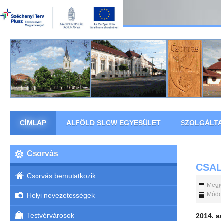
CÍMLAP
ALFÖLD SLOW EGYESÜLET
SZOLGÁLT
Csorvás
CSAL
Csorvás bemutatkozik
Megje
Módos
Helyi nevezetességek
Testvérvárosok
2014. 