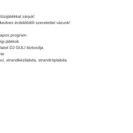
tűzijátékkal zárjuk!
kedves érdeklődőt szeretettel várunk!
apos program:
gi játékok
atot DJ GULI biztosítja
vár
oci, strandkézilabda, strandröplabda