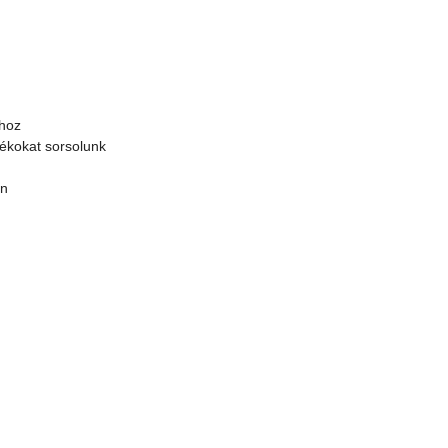
óhoz
dékokat sorsolunk
án