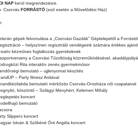
DI NAP
kerül megrendezésre.
n: Csorvás
FORRÁSTÓ
(eső esetén a Művelődési Ház)
m:
eterán gépek felvonulása a „Csorvási Gazdák” Géptelepétől a Forrást
egisztráció – helyszínen regisztráló vendégeink számára értékes aján
reatív kézműves foglalkozás gyerekeknek
soportverseny a Csorvási Tűzoltóság közreműködésével, akadálypály
odrogközi Rita interaktív zenés gyermekműsor
endőrségi bemutató – ujjlenyomat készítés
randUP – Party fitnesz Anitával
trandkézilabda bemutató mérkőzés Csorvás-Orosháza női csapataival
egnyitó, köszöntő – Szilágyi Menyhért, Kelemen Mihály
eglepetés koncert
odellhajó bemutató
acsora
rty Slippers koncert
agyar István & Szőkéné Óré Angéla koncert