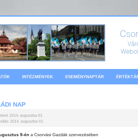
ATÓK
INTÉZMÉNYEK
ESEMÉNYNAPTÁR
ÉRTÉKTÁ
ÁDI NAP
lent: 2014. augusztus 01.
ítás: 2014. augusztus 01.
augusztus 9-én
a Csorvási Gazdák szervezésében