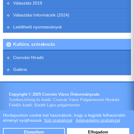
Választás 2019
Választási Információk (2024)
Letölthető nyomtatványok
Kultúra, szórakozás
Csorvási Híradó
Galéria
Copyright © 2025 Csorvás Város Önkormányzata
Szerkesztőség és kiadó: Csorvás Város Polgármesteri Hivatala
Felelős kiadó: Baráth Lajos polgármester
Impresszum
Honlapunkon cookie-kat használunk, hogy a legjobb felhasználói
élményt nyújthassuk.
Süti szabályzat
Adatvédelmi szabályzat
Ötletes Megoldások Kft.
Webdeisign
|
Webhost
Elutasítom
Elfogadom
Szoftver értékesítés