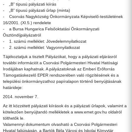
- „B” típusú pályázati kiírás
- „B” típusú pályázati űrlap (minta)
- Csorvás Nagyközség Önkormányzata Képviselő-testületének
16/2001. (XI.5.) rendelete
- a Bursa Hungarica Felsőoktatási Önkormányzati
Ösztöndíjpályázatról
- 1. számú melléklet: Jövedelemnyilatkozat
- 2. számú melléklet: Vagyonnyilatkozat
Tájékoztatjuk a tisztelt Pályázókat, hogy a pályázati eljárásról
további információt a Csorvási Polgármesteri Hivatal Hatósági
Irodájában kaphatnak. A pályázatoknak az Emberi Erőforrás
Támogatáskezelő EPER rendszerében való rögzítésének és a
települési önkormányzathoz papíralapon történő benyújtásának
határideje:
2014. november 7.
Az itt közzétett pályázati kiírások és a pályázati űrlapok, valamint a
kötelezően benyújtandó mellékletek a www.emet.gov.hu oldalról
tölthetők le.
Valamennyi dokumentum olvasható a Csorvási Polgármesteri
Hivatal faliújságán, a Bartók Béla Városi és Iskolai Könyvtár