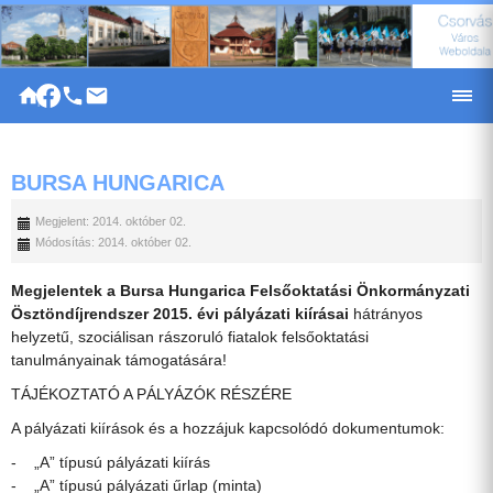
|
BURSA HUNGARICA
Megjelent: 2014. október 02.
Módosítás: 2014. október 02.
Megjelentek a Bursa Hungarica Felsőoktatási Önkormányzati
Ösztöndíjrendszer 2015. évi pályázati kiírásai
hátrányos
helyzetű, szociálisan rászoruló fiatalok felsőoktatási
tanulmányainak támogatására!
TÁJÉKOZTATÓ A PÁLYÁZÓK RÉSZÉRE
A pályázati kiírások és a hozzájuk kapcsolódó dokumentumok:
- „A” típusú pályázati kiírás
- „A” típusú pályázati űrlap (minta)