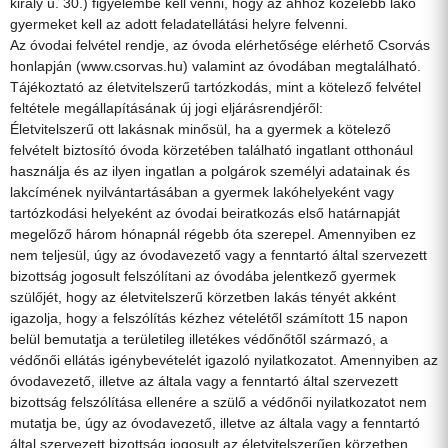
király u. 30.) figyelembe kell venni, hogy az ahhoz közelebb lakó
gyermeket kell az adott feladatellátási helyre felvenni.
Az óvodai felvétel rendje, az óvoda elérhetősége elérhető Csorvás
honlapján (www.csorvas.hu) valamint az óvodában megtalálható.
Tájékoztató az életvitelszerű tartózkodás, mint a kötelező felvétel
feltétele megállapításának új jogi eljárásrendjéről:
Életvitelszerű ott lakásnak minősül, ha a gyermek a kötelező
felvételt biztosító óvoda körzetében található ingatlant otthonául
használja és az ilyen ingatlan a polgárok személyi adatainak és
lakcímének nyilvántartásában a gyermek lakóhelyeként vagy
tartózkodási helyeként az óvodai beiratkozás első határnapját
megelőző három hónapnál régebb óta szerepel. Amennyiben ez
nem teljesül, úgy az óvodavezető vagy a fenntartó által szervezett
bizottság jogosult felszólítani az óvodába jelentkező gyermek
szülőjét, hogy az életvitelszerű körzetben lakás tényét akként
igazolja, hogy a felszólítás kézhez vételétől számított 15 napon
belül bemutatja a területileg illetékes védőnőtől származó, a
védőnői ellátás igénybevételét igazoló nyilatkozatot. Amennyiben az
óvodavezető, illetve az általa vagy a fenntartó által szervezett
bizottság felszólítása ellenére a szülő a védőnői nyilatkozatot nem
mutatja be, úgy az óvodavezető, illetve az általa vagy a fenntartó
által szervezett bizottság jogosult az életvitelszerűen körzetben