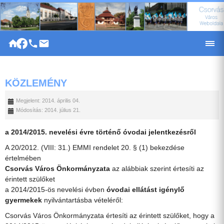
|
KÖZLEMÉNY
Megjelent: 2014. április 04.
Módosítás: 2014. július 21.
a 2014/2015. nevelési évre történő óvodai jelentkezésről
A 20/2012. (VIII: 31.) EMMI rendelet 20. § (1) bekezdése
értelmében
Csorvás Város Önkormányzata
az alábbiak szerint értesíti az
érintett szülőket
a 2014/2015-ös nevelési évben
óvodai ellátást igénylő
gyermekek
nyilvántartásba vételéről:
Csorvás Város Önkormányzata értesíti az érintett szülőket, hogy a