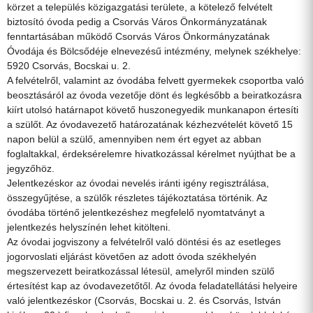
körzet a település közigazgatási területe, a kötelező felvételt
biztosító óvoda pedig a Csorvás Város Önkormányzatának
fenntartásában működő Csorvás Város Önkormányzatának
Óvodája és Bölcsődéje elnevezésű intézmény, melynek székhelye:
5920 Csorvás, Bocskai u. 2.
A felvételről, valamint az óvodába felvett gyermekek csoportba való
beosztásáról az óvoda vezetője dönt és legkésőbb a beiratkozásra
kiírt utolsó határnapot követő huszonegyedik munkanapon értesíti
a szülőt. Az óvodavezető határozatának kézhezvételét követő 15
napon belül a szülő, amennyiben nem ért egyet az abban
foglaltakkal, érdeksérelemre hivatkozással kérelmet nyújthat be a
jegyzőhöz.
Jelentkezéskor az óvodai nevelés iránti igény regisztrálása,
összegyűjtése, a szülők részletes tájékoztatása történik. Az
óvodába történő jelentkezéshez megfelelő nyomtatványt a
jelentkezés helyszínén lehet kitölteni.
Az óvodai jogviszony a felvételről való döntési és az esetleges
jogorvoslati eljárást követően az adott óvoda székhelyén
megszervezett beiratkozással létesül, amelyről minden szülő
értesítést kap az óvodavezetőtől. Az óvoda feladatellátási helyeire
való jelentkezéskor (Csorvás, Bocskai u. 2. és Csorvás, István