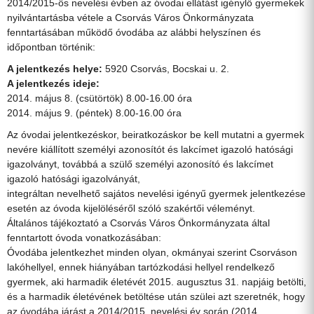
2014/2015-ös nevelési évben az óvodai ellátást igénylő gyermekek
nyilvántartásba vétele a Csorvás Város Önkormányzata
fenntartásában működő óvodába az alábbi helyszínen és
időpontban történik:
A jelentkezés helye:
5920 Csorvás, Bocskai u. 2.
A jelentkezés ideje:
2014. május 8. (csütörtök) 8.00-16.00 óra
2014. május 9. (péntek) 8.00-16.00 óra
Az óvodai jelentkezéskor, beiratkozáskor be kell mutatni a gyermek
nevére kiállított személyi azonosítót és lakcímet igazoló hatósági
igazolványt, továbbá a szülő személyi azonosító és lakcímet
igazoló hatósági igazolványát,
integráltan nevelhető sajátos nevelési igényű gyermek jelentkezése
esetén az óvoda kijelöléséről szóló szakértői véleményt.
Általános tájékoztató a Csorvás Város Önkormányzata által
fenntartott óvoda vonatkozásában:
Óvodába jelentkezhet minden olyan, okmányai szerint Csorváson
lakóhellyel, ennek hiányában tartózkodási hellyel rendelkező
gyermek, aki harmadik életévét 2015. augusztus 31. napjáig betölti,
és a harmadik életévének betöltése után szülei azt szeretnék, hogy
az óvodába járást a 2014/2015. nevelési év során (2014.