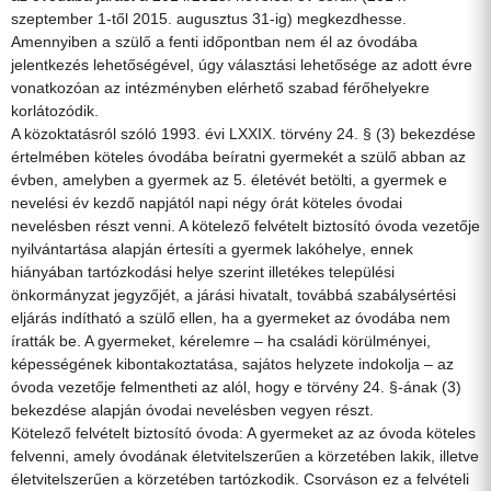
szeptember 1-től 2015. augusztus 31-ig) megkezdhesse.
Amennyiben a szülő a fenti időpontban nem él az óvodába
jelentkezés lehetőségével, úgy választási lehetősége az adott évre
vonatkozóan az intézményben elérhető szabad férőhelyekre
korlátozódik.
A közoktatásról szóló 1993. évi LXXIX. törvény 24. § (3) bekezdése
értelmében köteles óvodába beíratni gyermekét a szülő abban az
évben, amelyben a gyermek az 5. életévét betölti, a gyermek e
nevelési év kezdő napjától napi négy órát köteles óvodai
nevelésben részt venni. A kötelező felvételt biztosító óvoda vezetője
nyilvántartása alapján értesíti a gyermek lakóhelye, ennek
hiányában tartózkodási helye szerint illetékes települési
önkormányzat jegyzőjét, a járási hivatalt, továbbá szabálysértési
eljárás indítható a szülő ellen, ha a gyermeket az óvodába nem
íratták be. A gyermeket, kérelemre – ha családi körülményei,
képességének kibontakoztatása, sajátos helyzete indokolja – az
óvoda vezetője felmentheti az alól, hogy e törvény 24. §-ának (3)
bekezdése alapján óvodai nevelésben vegyen részt.
Kötelező felvételt biztosító óvoda: A gyermeket az az óvoda köteles
felvenni, amely óvodának életvitelszerűen a körzetében lakik, illetve
életvitelszerűen a körzetében tartózkodik. Csorváson ez a felvételi