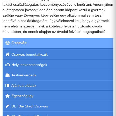
lakást családlátogatás kezdeményezésével ellenőrizni. Amennyiben
a látogatásra javasolt legalább három időpont közül a gyermek
szülője vagy törvényes képviselője egy alkalommal sem teszi
lehetővé a családlátogatást, úgy vélelmezni kell, hogy a gyermek
nem életvitelszerűen lakik a kötelező felvételt biztosító óvoda
körzetében, és ennek alapján az óvodai felvétel megtagadható.
Csorvás
Csorvás bemutatkozik
Helyi nevezetességek
Testvérvárosok
Ajánlott oldalak
Egészségügy
DE: Die Stadt Csorvás