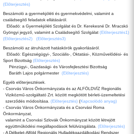
(Előterjesztés)
Beszámoló a gyermekjóléti és gyermekvédelmi, valamint a
családsegítő feladatok ellátásáról.
Előadó: a Gyermekjóléti Szolgálat és Dr. Kerekesné Dr. Mracskó
Gyöngyi jegyző, valamint a Családsegítő Szolgálat
(Előterjesztés1)
(Előterjesztés2)
(Előterjesztés3)
Beszámoló az átruházott hatáskörök gyakorlásáról.
Előadó: Egészségügyi-, Szociális-, Oktatási-, Közművelődési- és
Sport Bizottság
(Előterjesztés)
Pénzügyi-, Gazdasági- és Városfejlesztési Bizottság
Baráth Lajos polgármester
(Előterjesztés)
Egyéb előterjesztések.
- Csorvás Város Önkormányzata és az ALFÖLDVÍZ Regionális
Viziközmű-szolgáltató Zrt. között megkötött bérleti-üzemeltetési
szerződés módosítása.
(Előterjesztés)
(
Kapcsolódó anyag)
- Csorvás Város Önkormányzata és a Csorvási Roma
Önkormányzat,
valamint a Csorvási Szlovák Önkormányzat között létrejött
együttműködési megállapodások felülvizsgálata.
(Előterjesztés)
- A Délkelet-Alföld Regionális Hulladékgazdálkodási Rendszer