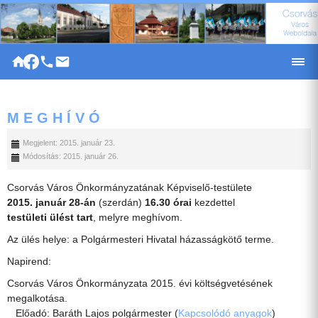
|
M E G H Í V Ó
Megjelent: 2015. január 23.
Módosítás: 2015. január 26.
Csorvás Város Önkormányzatának Képviselő-testülete
2015. január 28-án
(szerdán)
16.30 órai
kezdettel
testületi ülést tart
, melyre meghívom.
Az ülés helye: a Polgármesteri Hivatal házasságkötő terme.
Napirend:
Csorvás Város Önkormányzata 2015. évi költségvetésének
megalkotása.
Előadó: Baráth Lajos polgármester (
Kapcsolódó anyagok
)