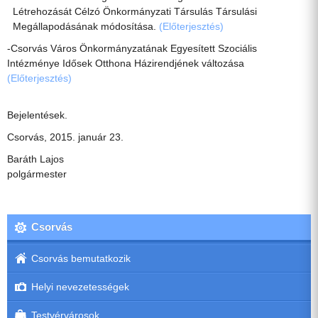
Létrehozását Célzó Önkormányzati Társulás Társulási
Megállapodásának módosítása.
(Előterjesztés)
-Csorvás Város Önkormányzatának Egyesített Szociális
Intézménye Idősek Otthona Házirendjének változása
(Előterjesztés)
Bejelentések.
Csorvás, 2015. január 23.
Baráth Lajos
polgármester
Csorvás
Csorvás bemutatkozik
Helyi nevezetességek
Testvérvárosok