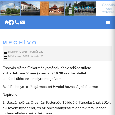
|
M E G H Í V Ó
Megjelent: 2015. február 23.
Módosítás: 2015. február 25.
Csorvás Város Önkormányzatának Képviselő-testülete
2015. február 25-én
(szerdán)
16.30
órai kezdettel
testületi ülést tart, melyre meghívom.
Az ülés helye: a Polgármesteri Hivatal házasságkötő terme.
Napirend:
1. Beszámoló az Orosházi Kistérség Többcélú Társulásának 2014.
évi tevékenységéről, és az önkormányzati feladatok társulásban
történő ellátásának áttekintése.