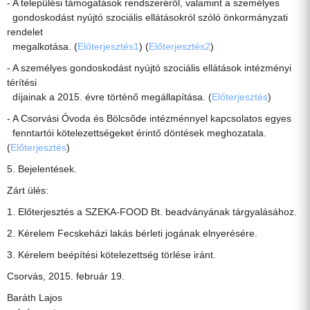
- A települési támogatások rendszeréről, valamint a személyes
gondoskodást nyújtó szociális ellátásokról szóló önkormányzati
rendelet
megalkotása. (
Előterjesztés1
) (
Előterjesztés2
)
- A személyes gondoskodást nyújtó szociális ellátások intézményi
térítési
díjainak a 2015. évre történő megállapítása. (
Előterjesztés
)
- A Csorvási Óvoda és Bölcsőde intézménnyel kapcsolatos egyes
fenntartói kötelezettségeket érintő döntések meghozatala.
(
Előterjesztés
)
5. Bejelentések.
Zárt ülés:
1. Előterjesztés a SZEKA-FOOD Bt. beadványának tárgyalásához.
2. Kérelem Fecskeházi lakás bérleti jogának elnyerésére.
3. Kérelem beépítési kötelezettség törlése iránt.
Csorvás, 2015. február 19.
Baráth Lajos