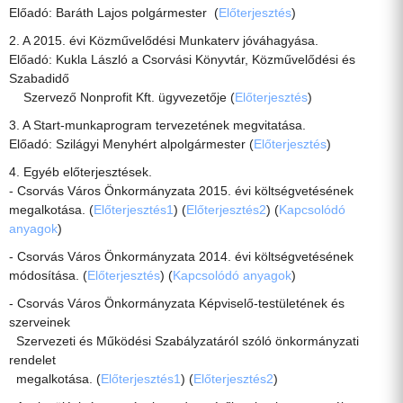
Előadó: Baráth Lajos polgármester (
Előterjesztés
)
2. A 2015. évi Közművelődési Munkaterv jóváhagyása.
Előadó: Kukla László a Csorvási Könyvtár, Közművelődési és
Szabadidő
Szervező Nonprofit Kft. ügyvezetője (
Előterjesztés
)
3. A Start-munkaprogram tervezetének megvitatása.
Előadó: Szilágyi Menyhért alpolgármester (
Előterjesztés
)
4. Egyéb előterjesztések.
- Csorvás Város Önkormányzata 2015. évi költségvetésének
megalkotása. (
Előterjesztés1
) (
Előterjesztés2
) (
Kapcsolódó
anyagok
)
- Csorvás Város Önkormányzata 2014. évi költségvetésének
módosítása. (
Előterjesztés
) (
Kapcsolódó anyagok
)
- Csorvás Város Önkormányzata Képviselő-testületének és
szerveinek
Szervezeti és Működési Szabályzatáról szóló önkormányzati
rendelet
megalkotása. (
Előterjesztés1
) (
Előterjesztés2
)