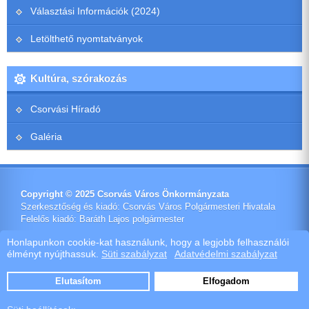
Választási Információk (2024)
Letölthető nyomtatványok
Kultúra, szórakozás
Csorvási Híradó
Galéria
Copyright © 2025 Csorvás Város Önkormányzata
Szerkesztőség és kiadó: Csorvás Város Polgármesteri Hivatala
Felelős kiadó: Baráth Lajos polgármester
Impresszum
Honlapunkon cookie-kat használunk, hogy a legjobb felhasználói
élményt nyújthassuk.
Süti szabályzat
Adatvédelmi szabályzat
Ötletes Megoldások Kft.
Webdeisign
|
Webhost
Elutasítom
Elfogadom
Szoftver értékesítés