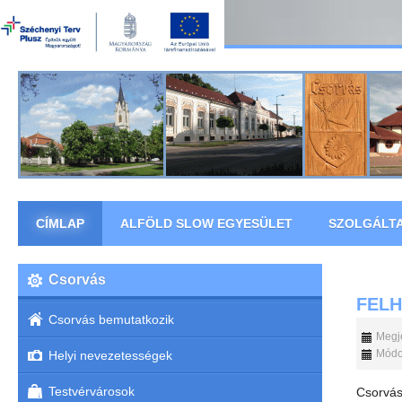
CÍMLAP
ALFÖLD SLOW EGYESÜLET
SZOLGÁLT
Csorvás
FELH
Csorvás bemutatkozik
Megje
Módos
Helyi nevezetességek
Testvérvárosok
Csorvá