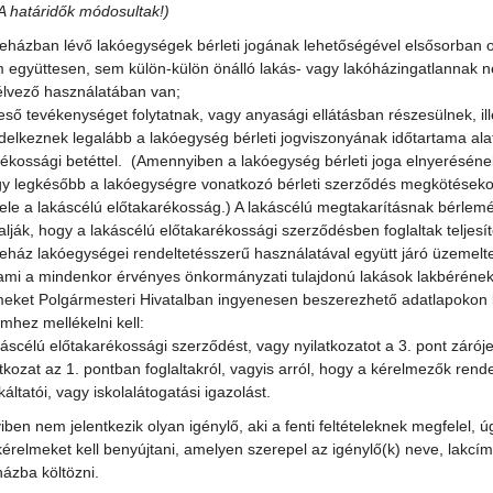
A határidők módosultak!)
házban lévő lakóegységek bérleti jogának lehetőségével elsősorban olya
együttesen, sem külön-külön önálló lakás- vagy lakóházingatlannak nem
lvező használatában van;
ő tevékenységet folytatnak, vagy anyasági ellátásban részesülnek, ille
elkeznek legalább a lakóegység bérleti jogviszonyának időtartama alat
rékossági betéttel. (Amennyiben a lakóegység bérleti joga elnyeréséne
ogy legkésőbb a lakóegységre vonatkozó bérleti szerződés megkötésekor
tele a lakáscélú előtakarékosság.) A lakáscélú megtakarításnak bérlemé
alják, hogy a lakáscélú előtakarékossági szerződésben foglaltak telj
ház lakóegységei rendeltetésszerű használatával együtt járó üzemelteté
, ami a mindenkor érvényes önkormányzati tulajdonú lakások lakbéréne
meket Polgármesteri Hivatalban ingyenesen beszerezhető adatlapokon l
mhez mellékelni kell:
scélú előtakarékossági szerződést, vagy nyilatkozatot a 3. pont záróje
kozat az 1. pontban foglaltakról, vagyis arról, hogy a kérelmezők rend
tatói, vagy iskolalátogatási igazolást.
en nem jelentkezik olyan igénylő, aki a fenti feltételeknek megfelel, 
kérelmeket kell benyújtani, amelyen szerepel az igénylő(k) neve, lakcím
ázba költözni.