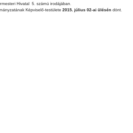
rmesteri Hivatal 5. számú irodájában.
rmányzatának Képviselő-testülete
2015. július 02-ai ülésén
dönt.