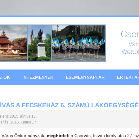
ATÓK
INTÉZMÉNYEK
ESEMÉNYNAPTÁR
ÉRTÉKTÁ
ÍVÁS A FECSKEHÁZ 6. SZÁMÚ LAKÓEGYSÉG
lent: 2015. június 15.
ítás: 2015. június 17.
s Város Önkormányzata
meghirdeti
a Csorvás, István király utca 27. 