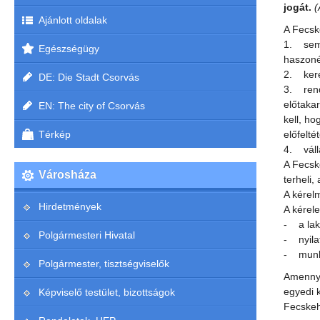
jogát.
(
Ajánlott oldalak
A Fecske
1. sem 
Egészségügy
haszoné
2. keres
DE: Die Stadt Csorvás
3. rend
előtaka
EN: The city of Csorvás
kell, h
Térkép
előfelté
4. váll
A Fecske
Városháza
terheli
A kérel
Hirdetmények
A kérele
- a laká
Polgármesteri Hivatal
- nyilat
- munkál
Polgármester, tisztségviselők
Amennyib
egyedi 
Képviselő testület, bizottságok
Fecskeh