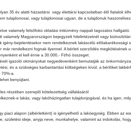
n 35 év alatti házastársi vagy élettársi kapcsolatban élő fiatalok élhe
 tulajdonosai, vagy tulajdonosai ugyan, de a tulajdonuk haszonélvezet
tve valamely felsőfokú oktatási intézmény nappali tagozatos hallgatói.
t valamely Magyarországon bejegyzett hitelintézetnél vagy biztosítótár
k igény-bejelentésekor nem rendelkeznek lakáscélú előtakarékossági sz
 már rendelkezni fognak ilyennel. A bérleti szerződés megkötésének u
nyenként el kell érnie a 30.000,- Ft/hó összeget.
esítését igazoló okmányokat negyedévenként bemutatják az önkormányza
si, és a szükséges karbantartási költségeken kívül, a bérlőket lakbérf
k 70%-a.
ehet benyújtani.
les részében szereplő kötelezettség vállalásáról
elkeznek-e lakás, vagy lakóházingatlan tulajdonjogával, és ha igen, mil
úgy piaci alapon (albérletként) is igényelhető a lakóegység. Ebben az e
e, születési ideje, anyja neve, munkahelye, valamint az indokolás, hog