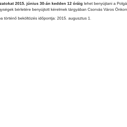
zatokat 2015. június 30-án kedden 12 óráig
lehet benyújtani a Polgá
gységek bérletére benyújtott kérelmek tárgyában Csorvás Város Önko
ba történő beköltözés időpontja: 2015. augusztus 1.