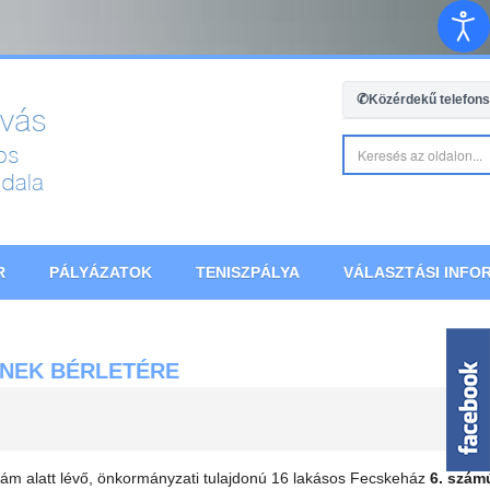
✆
Közérdekű telefon
R
PÁLYÁZATOK
TENISZPÁLYA
VÁLASZTÁSI INFOR
ÉNEK BÉRLETÉRE
szám alatt lévő, önkormányzati tulajdonú 16 lakásos Fecskeház
6. szám