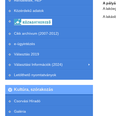
Rendeletek, HEP
A pályá
A lakóe
Közérdekű adatok
A lakás
Cikk archívum (2007-2012)
e-ügyintézés
Választás 2019
Választási Információk (2024)
Letölthető nyomtatványok
Kultúra, szórakozás
Csorvási Híradó
Galéria