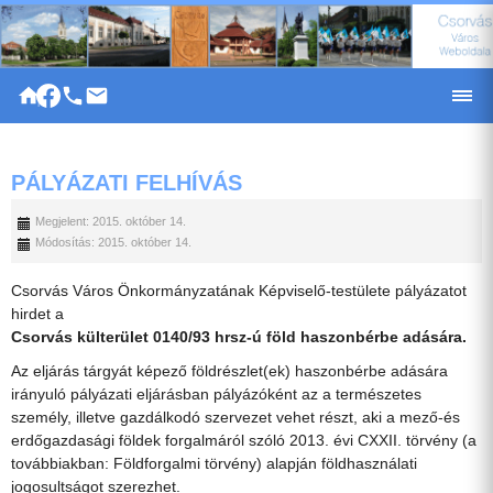
|
PÁLYÁZATI FELHÍVÁS
Megjelent: 2015. október 14.
Módosítás: 2015. október 14.
Csorvás Város Önkormányzatának Képviselő-testülete pályázatot
hirdet a
Csorvás külterület 0140/93 hrsz-ú föld haszonbérbe adására.
Az eljárás tárgyát képező földrészlet(ek) haszonbérbe adására
irányuló pályázati eljárásban pályázóként az a természetes
személy, illetve gazdálkodó szervezet vehet részt, aki a mező-és
erdőgazdasági földek forgalmáról szóló 2013. évi CXXII. törvény (a
továbbiakban: Földforgalmi törvény) alapján földhasználati
jogosultságot szerezhet.