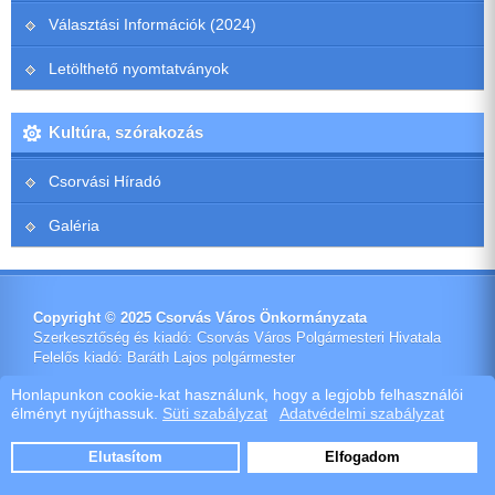
Választási Információk (2024)
Letölthető nyomtatványok
Kultúra, szórakozás
Csorvási Híradó
Galéria
Copyright © 2025 Csorvás Város Önkormányzata
Szerkesztőség és kiadó: Csorvás Város Polgármesteri Hivatala
Felelős kiadó: Baráth Lajos polgármester
Impresszum
Honlapunkon cookie-kat használunk, hogy a legjobb felhasználói
élményt nyújthassuk.
Süti szabályzat
Adatvédelmi szabályzat
Ötletes Megoldások Kft.
Webdeisign
|
Webhost
Elutasítom
Elfogadom
Szoftver értékesítés