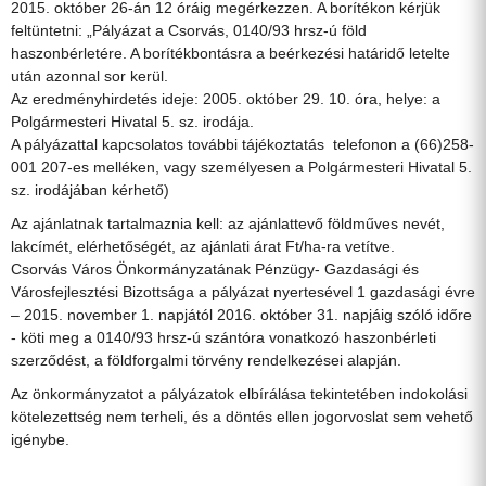
2015. október 26-án 12 óráig megérkezzen. A borítékon kérjük
feltüntetni: „Pályázat a Csorvás, 0140/93 hrsz-ú föld
haszonbérletére. A borítékbontásra a beérkezési határidő letelte
után azonnal sor kerül.
Az eredményhirdetés ideje: 2005. október 29. 10. óra, helye: a
Polgármesteri Hivatal 5. sz. irodája.
A pályázattal kapcsolatos további tájékoztatás telefonon a (66)258-
001 207-es melléken, vagy személyesen a Polgármesteri Hivatal 5.
sz. irodájában kérhető)
Az ajánlatnak tartalmaznia kell: az ajánlattevő földműves nevét,
lakcímét, elérhetőségét, az ajánlati árat Ft/ha-ra vetítve.
Csorvás Város Önkormányzatának Pénzügy- Gazdasági és
Városfejlesztési Bizottsága a pályázat nyertesével 1 gazdasági évre
– 2015. november 1. napjától 2016. október 31. napjáig szóló időre
- köti meg a 0140/93 hrsz-ú szántóra vonatkozó haszonbérleti
szerződést, a földforgalmi törvény rendelkezései alapján.
Az önkormányzatot a pályázatok elbírálása tekintetében indokolási
kötelezettség nem terheli, és a döntés ellen jogorvoslat sem vehető
igénybe.