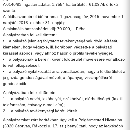
A 0140/93 ingatlan adatai: 1,7554 ha területű, 61,09 Ak értékű
szántó.
A földhaszonbérlet időtartama: 1 gazdasági év, 2015. november 1.
napjától 2016. október 31. napjáig.
A minimális haszonbérleti díj: 70.000,- Ft/ha.
A pályázatban fel kell tüntetni:
• a pályázó jelenleg folytatott tevékenységének rövid leírását,
kiemelten, hogy végez-e, ill. korábban végzett-e a pályázati
kiírással azonos, vagy ahhoz hasonló profilú tevékenységet,
• a pályázónak a bérelni kívánt földterület művelésére vonatkozó
tervét, elképzeléseit,
• a pályázó nyilatkozatát arra vonatkozóan, hogy a földterületet a
jó gazda gondosságával műveli, a tápanyag visszapótlásról
gondoskodik.
A pályázatban fel kell tüntetni:
1. a pályázó nevét, lakóhelyét, székhelyét, elérhetőségét (fax-ill.
telefonszám, és/vagy e-mail cím);
2. a pályázó tevékenységi körét, köreit.
A pályázatokat zárt borítékban úgy kell a Polgármesteri Hivatalba
(5920 Csorvás, Rákóczi u. 17. sz.) benyújtani, hogy az legkésőbb