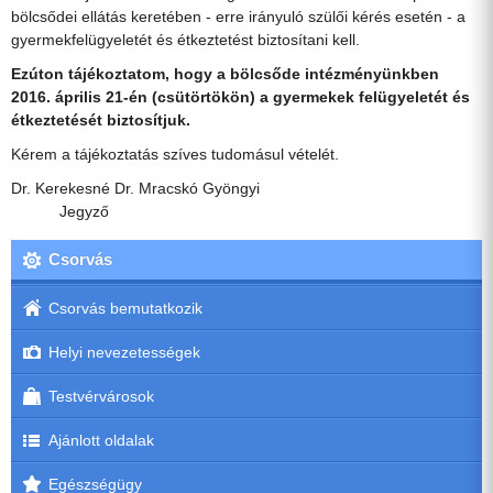
bölcsődei ellátás keretében - erre irányuló szülői kérés esetén - a
gyermekfelügyeletét és étkeztetést biztosítani kell.
Ezúton tájékoztatom, hogy a bölcsőde intézményünkben
2016. április 21-én (csütörtökön) a gyermekek felügyeletét és
étkeztetését biztosítjuk.
Kérem a tájékoztatás szíves tudomásul vételét.
Dr. Kerekesné Dr. Mracskó Gyöngyi
Jegyző
Csorvás
Csorvás bemutatkozik
Helyi nevezetességek
Testvérvárosok
Ajánlott oldalak
Egészségügy