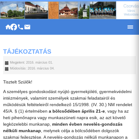
|
TÁJÉKOZTATÁS
Megjelent: 2016. március 01.
Módosítás: 2016. március 04.
Tisztelt Szülők!
A személyes gondoskodást nyújtó gyermekjóléti, gyermekvédelmi
intézmények, valamint személyek szakmai feladatairól és
működésük feltételeiről rendelkező 15/1998. (IV. 30.) NM rendelet
45/A. § (1) értelmében
a bölcsődében
április 21-e
, vagy ha az
heti pihenőnapra vagy munkaszüneti napra esik, az azt követő
legközelebbi munkanap,
minden évben nevelés-gondozás
nélküli munkanap
, melynek célja a bölcsődében dolgozók
szakmai fejlesztése. A nevelés-gondozás nélküli munkanapon a