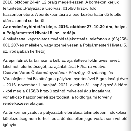
2016. október 24-én 12 óráig megérkezzen. A borítékon kérjük
feltüntetni: „Pályázat a Csorvás, 0158/8 hrsz-ú föld
haszonbérletére. A borítékbontásra a beérkezési határidő letelte
után azonnal sor kerül.
Az eredményhirdetés ideje: 2016. október 27. 10:30 óra, helye:
a Polgármesteri Hivatal 5. sz. irodája.
A pályázattal kapcsolatos további tájékoztatás telefonon a (66)258-
001 207-es melléken, vagy személyesen a Polgármesteri Hivatal 5.
sz. irodájában kérhető)
Az ajánlatnak tartalmaznia kell: az ajánlattevő földműves nevét,
lakcímét, elérhetőségét, az ajánlati árat Ft/ha-ra vetítve.
Csorvás Város Önkormányzatának Pénzügy- Gazdasági és
Városfejlesztési Bizottsága a pályázat nyertesével 5 gazdasági évre
– 2016. november 1. napjától 2021. október 31. napjáig szóló időre
- köti meg a 0158/8 hrsz-ú szántó művelési ágú ingatlanra
vonatkozó haszonbérleti szerződést, a földforgalmi törvény
rendelkezései alapján.
Az önkormányzatot a pályázatok elbírálása tekintetében indokolási
kötelezettség nem terheli, és a döntés ellen jogorvoslat sem vehető
igénybe.