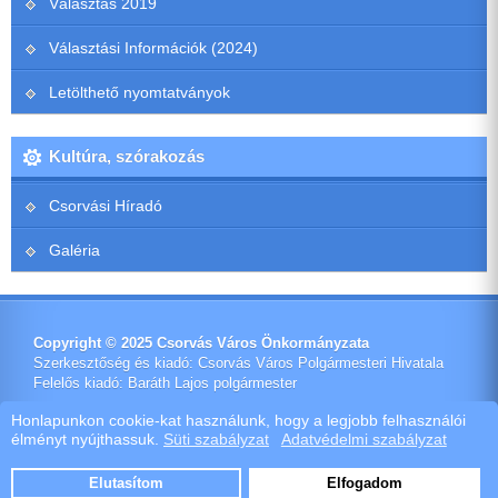
Választás 2019
Választási Információk (2024)
Letölthető nyomtatványok
Kultúra, szórakozás
Csorvási Híradó
Galéria
Copyright © 2025 Csorvás Város Önkormányzata
Szerkesztőség és kiadó: Csorvás Város Polgármesteri Hivatala
Felelős kiadó: Baráth Lajos polgármester
Impresszum
Honlapunkon cookie-kat használunk, hogy a legjobb felhasználói
élményt nyújthassuk.
Süti szabályzat
Adatvédelmi szabályzat
Ötletes Megoldások Kft.
Webdeisign
|
Webhost
Elutasítom
Elfogadom
Szoftver értékesítés