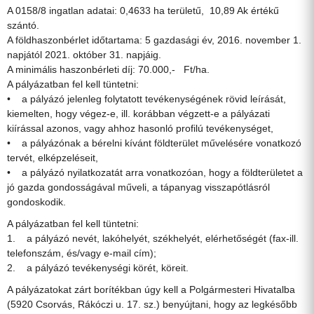
A 0158/8 ingatlan adatai: 0,4633 ha területű, 10,89 Ak értékű
szántó.
A földhaszonbérlet időtartama: 5 gazdasági év, 2016. november 1.
napjától 2021. október 31. napjáig.
A minimális haszonbérleti díj: 70.000,- Ft/ha.
A pályázatban fel kell tüntetni:
• a pályázó jelenleg folytatott tevékenységének rövid leírását,
kiemelten, hogy végez-e, ill. korábban végzett-e a pályázati
kiírással azonos, vagy ahhoz hasonló profilú tevékenységet,
• a pályázónak a bérelni kívánt földterület művelésére vonatkozó
tervét, elképzeléseit,
• a pályázó nyilatkozatát arra vonatkozóan, hogy a földterületet a
jó gazda gondosságával műveli, a tápanyag visszapótlásról
gondoskodik.
A pályázatban fel kell tüntetni:
1. a pályázó nevét, lakóhelyét, székhelyét, elérhetőségét (fax-ill.
telefonszám, és/vagy e-mail cím);
2. a pályázó tevékenységi körét, köreit.
A pályázatokat zárt borítékban úgy kell a Polgármesteri Hivatalba
(5920 Csorvás, Rákóczi u. 17. sz.) benyújtani, hogy az legkésőbb