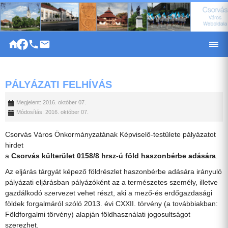
|
PÁLYÁZATI FELHÍVÁS
Megjelent: 2016. október 07.
Módosítás: 2016. október 07.
Csorvás Város Önkormányzatának Képviselő-testülete pályázatot
hirdet
a
Csorvás külterület 0158/8 hrsz-ú föld haszonbérbe
adására
.
Az eljárás tárgyát képező földrészlet haszonbérbe adására irányuló
pályázati eljárásban pályázóként az a természetes személy, illetve
gazdálkodó szervezet vehet részt, aki a mező-és erdőgazdasági
földek forgalmáról szóló 2013. évi CXXII. törvény (a továbbiakban:
Földforgalmi törvény) alapján földhasználati jogosultságot
szerezhet.