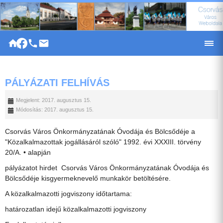
|
PÁLYÁZATI FELHÍVÁS
Megjelent: 2017. augusztus 15.
Módosítás: 2017. augusztus 15.
Csorvás Város Önkormányzatának Óvodája és Bölcsődéje a
"Közalkalmazottak jogállásáról szóló" 1992. évi XXXIII. törvény
20/A. • alapján
pályázatot hirdet Csorvás Város Önkormányzatának Óvodája és
Bölcsődéje kisgyermeknevelő munkakör betöltésére.
A közalkalmazotti jogviszony időtartama:
határozatlan idejű közalkalmazotti jogviszony