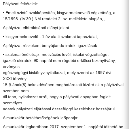
Pályázati feltételek:
• Emelt szintű szakképesítés, kisgyermeknevelő végzettség, a
15/1998. (IV.30.) NM rendelet 2. sz. melléklete alapján, ,
A pályázat elbírálásánál előnyt jelent:
• kisgyermeknevelő - 1 év alatti szakmai tapasztalat,
A pályázat részeként benyújtandó iratok, igazolások:
• szakmai önéletrajz, motivációs levél, iskolai végzettséget
igazoló okiratok, 90 napnál nem régebbi erkölcsi bizonyítvány,
érvényes
egészségügyi kiskönyv,nyilatkozat, mely szerint az 1997.évi
XXXI.törvény
15.§-ának(8) bekezdésében meghatározott kizáró ok a pályázóval
szemben nem
áll fenn, nyilatkozat arról, hogy a pályázati anyagban foglalt
személyes
adatok pályázati eljárással összefüggő kezeléshez hozzájárul
A munkakör betölthetőségének időpontja:
A munkakör legkorábban 2017. szeptember 1. napjától tölthető be.