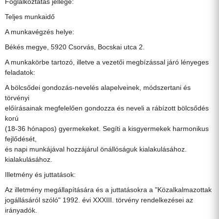
Foglalkoztatás jellege:
Teljes munkaidő
A munkavégzés helye:
Békés megye, 5920 Csorvás, Bocskai utca 2.
A munkakörbe tartozó, illetve a vezetői megbízással járó lényeges
feladatok:
A bölcsődei gondozás-nevelés alapelveinek, módszertani és
törvényi
előírásainak megfelelően gondozza és neveli a rábízott bölcsődés
korú
(18-36 hónapos) gyermekeket. Segíti a kisgyermekek harmonikus
fejlődését,
és napi munkájával hozzájárul önállóságuk kialakulásához.
kialakulásához.
Illetmény és juttatások:
Az illetmény megállapítására és a juttatásokra a "Közalkalmazottak
jogállásáról szóló" 1992. évi XXXIII. törvény rendelkezései az
irányadók.