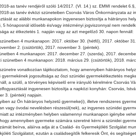
2018-as tanév rendjéről szóló 14/2017. (VI. 14.) sz. EMMI rendelet 6.§
2018-as tanév évközi szüneteiben Csorvás Város Önkormányzata az ing
sztását az alábbi munkanapokon ingyenesen biztosítja a hátrányos h
ű, 5 hónaposnál idősebb és/vagy intézményi jogviszonnyal nem rendel
tsága az étkeztetés 1. napján vagy az azt megelőző 30. napon fennáll:
 szünetben 4 munkanapon: 2017. október 30. (hétfő), 2017. október 31.
ovember 2. (csütörtök), 2017. november 3. (péntek).
szünetben 4 munkanapon: 2017. december 27. (szerda), 2017. december 
i szünetben 4 munkanapon: 2018. március 29. (csütörtök), 2018. március 
 szünetre vonatkozóan tájékoztatom, hogy amennyiben hátrányos hel
ű gyermekének jogosultsága az őszi szünidei gyermekétkeztetés megk
nnáll, a szülő, a törvényes képviselő erre irányuló kérelmére Csorvás
elfogyasztását ingyenesen biztosítja a napközi konyhán: Csorvás, István 
r 3. (péntek) napjain.
iben az Ön hátrányos helyzetű gyermeke(i), illetve rendszeres gyerm
ban vagy óvodai nevelésben részesül(nek), az ingyenes szünidei gyerm
 miatt az intézményben helyben valamennyi munkanapon igénybe veheti
hogy amennyiben gyermeke számára szeretné kérni a szünidei gyermekétke
zámát beírva, aláírva adja át a Család- és Gyermekjóléti Szolgálat mun
óléti Szolgálatot, ezután a családsegítők felkeresik Önt, és segítséget