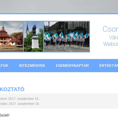
ATÓK
INTÉZMÉNYEK
ESEMÉNYNAPTÁR
ÉRTÉKTÁ
ÉKOZTATÓ
lent: 2017. szeptember 15.
ítás: 2017. szeptember 18.
 Szülő!