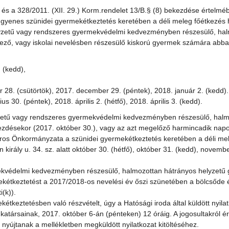
, és a 328/2011. (XII. 29.) Korm.rendelet 13/B.§ (8) bekezdése értelm
yenes szünidei gyermekétkeztetés keretében a déli meleg főétkezés 
elyzetű vagy rendszeres gyermekvédelmi kedvezményben részesülő, ha
kező, vagy iskolai nevelésben részesülő kiskorú gyermek számára abba
 (kedd),
28. (csütörtök), 2017. december 29. (péntek), 2018. január 2. (kedd).
30. (péntek), 2018. április 2. (hétfő), 2018. április 3. (kedd).
yzetű vagy rendszeres gyermekvédelmi kedvezményben részesülő, halm
ezdésekor (2017. október 30.), vagy az azt megelőző harmincadik nap
 Város Önkormányzata a szünidei gyermekétkeztetés keretében a déli me
király u. 34. sz. alatt október 30. (hétfő), október 31. (kedd), novembe
ekvédelmi kedvezményben részesülő, halmozottan hátrányos helyzetű 
ekétkeztetést a 2017/2018-os nevelési év őszi szünetében a bölcsőde 
(k)).
ztetésben való részvételt, úgy a Hatósági iroda által küldött nyilatk
katársainak, 2017. október 6-án (pénteken) 12 óráig. A jogosultakról ér
 nyújtanak a mellékletben megküldött nyilatkozat kitöltéséhez.