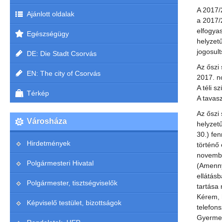
A 2017/
Ajánlott oldalak
a 2017/
elfogya
Egészségügy
helyzet
jogosul
DE: Die Stadt Csorvás
Az őszi
EN: The city of Csorvás
2017. n
A téli 
Térkép
A tavasz
Az őszi
Városháza
helyzet
30.) fe
Hirdetmények
történő 
novembe
Polgármesteri Hivatal
(Amenny
ellátás
Polgármester, tisztségviselők
tartása
Kérem, 
Képviselő testület, bizottságok
telefons
Gyermekj