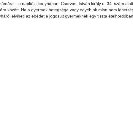
zámára – a napközi konyhában, Csorvás, István király u. 34. szám alatt 
2 óra között. Ha a gyermek betegsége vagy egyéb ok miatt nem lehetsé
háról elviheti az ebédet a jogosult gyermeknek egy tiszta ételhordóban