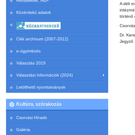
Rendeletek, HEP
A déli m
intézmé
Közérdekű adatok
történő
Csorvás
Dr. Ker
Cikk archívum (2007-2012)
Jegyző
e-ügyintézés
Választás 2019
Választási Információk (2024)
Letölthető nyomtatványok
Kultúra, szórakozás
Csorvási Híradó
Galéria