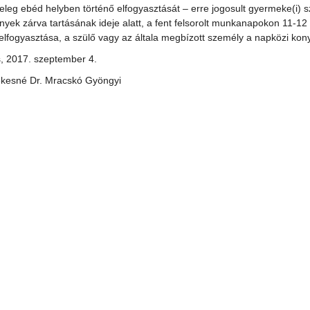
eleg ebéd helyben történő elfogyasztását – erre jogosult gyermeke(i) s
nyek zárva tartásának ideje alatt, a fent felsorolt munkanapokon 11-1
 elfogyasztása, a szülő vagy az általa megbízott személy a napközi kony
, 2017. szeptember 4.
ekesné Dr. Mracskó Gyöngyi