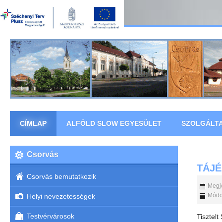
CÍMLAP
ALFÖLD SLOW EGYESÜLET
SZOLGÁLT
Csorvás
TÁJ
Csorvás bemutatkozik
Megje
Módos
Helyi nevezetességek
Testvérvárosok
Tisztelt