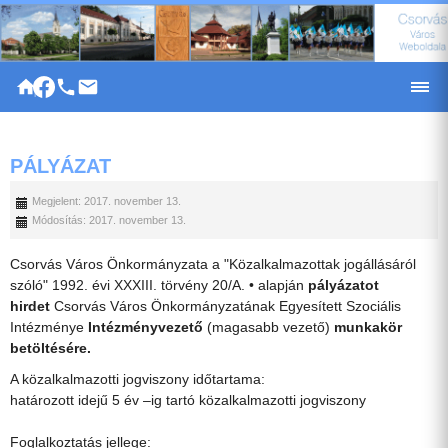
|
PÁLYÁZAT
Megjelent: 2017. november 13.
Módosítás: 2017. november 13.
Csorvás Város Önkormányzata a "Közalkalmazottak jogállásáról
szóló" 1992. évi XXXIII. törvény 20/A. • alapján
pályázatot
hirdet
Csorvás Város Önkormányzatának Egyesített Szociális
Intézménye
Intézményvezető
(magasabb vezető)
munkakör
betöltésére.
A közalkalmazotti jogviszony időtartama:
határozott idejű 5 év –ig tartó közalkalmazotti jogviszony
Foglalkoztatás jellege: