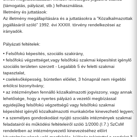
(támogatás, pályázat, stb.) felhasználása.
Illetmény és juttatások:
Az illetmény megállapítására és a juttatásokra a "Közalkalmazottak
jogállásáról szóló" 1992. évi XXXIII. törvény rendelkezései az
irányadók.
Pályázati feltételek:
• Felsőfokú képesítés, szociális szakirány,
• felsőfokú végzettséget,vagy felsőfokú szakmai képesítést igénylő
szociális területen szerzett - Legalább 5 év feletti szakmai
tapasztalat,
• cselekvőképesség, büntetlen előélet, 3 hónapnál nem régebbi
erkölcsi bizonyítvány;
• az intézményben fennálló közalkalmazotti jogviszony, vagy annak
lehetősége, hogy a nyertes pályázó a vezetői megbízással
egyidejűleg felsőfokú végzettségű vagy felsőfokú szakmai
képesítést igénylő közalkalmazotti munkakörbe kinevezhető legyen;
• a személyes gondoskodást nyújtó szociális intézmények szakmai
feladatairól és működési feltételeiről szóló 1/2000.(I.7.) SzCsM
rendeletben az intézményvezető kinevezéséhez előírt