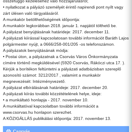
összefüggő kezeléséhez való hozzájárulásról;
• nyilatkozat a pályázó személyét érintő napirendi pont nyílt vagy
zárt ülésen való tárgyalásáról.
A munkakör betölthetőségének időpontja:
A munkakör legkorábban 2018. január 1. napjától tölthető be.
A pályázat benyújtásának határideje: 2017. december 11.
A pályázati kiírással kapcsolatosan további információt Baráth Lajos
polgármester nyújt, a 0666/258-001/205 -os telefonszámon.
A pályázatok benyújtásának módja:
• Postai úton, a pályázatnak a Csorvás Város Önkormányzata
címére történő megküldésével (5920 Csorvás, Rákóczi utca 17. ).
Kérjük a borítékon feltüntetni a pályázati adatbázisban szereplő
azonosító számot: 3212/2017 , valamint a munkakör
megnevezését: Intézményvezető.
A pályázat elbírálásának határideje: 2017. december 20.
A pályázati kiírás további közzétételének helye, ideje:
• a munkáltató honlapja - 2017. november 10.
A munkáltatóval kapcsolatban további információt a
www.csorvas.hu honlapon szerezhet.
A KÖZIGÁLLÁS publikálási időpontja: 2017. november 13.
Csorvás