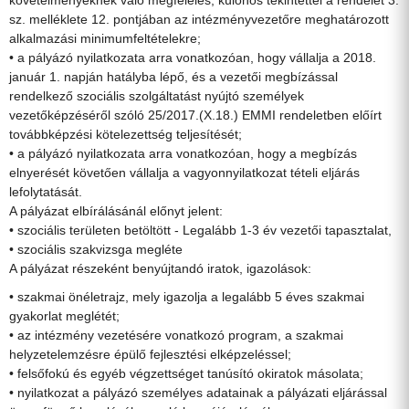
követelményeknek való megfelelés, különös tekintettel a rendelet 3.
sz. melléklete 12. pontjában az intézményvezetőre meghatározott
alkalmazási minimumfeltételekre;
• a pályázó nyilatkozata arra vonatkozóan, hogy vállalja a 2018.
január 1. napján hatályba lépő, és a vezetői megbízással
rendelkező szociális szolgáltatást nyújtó személyek
vezetőképzéséről szóló 25/2017.(X.18.) EMMI rendeletben előírt
továbbképzési kötelezettség teljesítését;
• a pályázó nyilatkozata arra vonatkozóan, hogy a megbízás
elnyerését követően vállalja a vagyonnyilatkozat tételi eljárás
lefolytatását.
A pályázat elbírálásánál előnyt jelent:
• szociális területen betöltött - Legalább 1-3 év vezetői tapasztalat,
• szociális szakvizsga megléte
A pályázat részeként benyújtandó iratok, igazolások:
• szakmai önéletrajz, mely igazolja a legalább 5 éves szakmai
gyakorlat meglétét;
• az intézmény vezetésére vonatkozó program, a szakmai
helyzetelemzésre épülő fejlesztési elképzeléssel;
• felsőfokú és egyéb végzettséget tanúsító okiratok másolata;
• nyilatkozat a pályázó személyes adatainak a pályázati eljárással