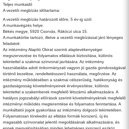
Teljes munkaidő
A vezetői megbízás időtartama:
A vezetői megbízás határozott időre, 5 év-ig szól.
A munkavégzés helye:
Békés megye, 5920 Csorvás, Rákóczi utca 15.
A munkakörbe tartozó, illetve a vezetői megbízással járó lényeges
feladatok:
Az intézmény Alapító Okirat szerinti alaptevékenységei
megszervezése és folyamatos ellátásuk biztosítása, különös
tekintettel a szakmai színvonal javítására. Az intézmény
használatába adott önkormányzati vagyon jó gazda gondosságával
történő kezelése, rendeltetésszerű használata, megőrzése. Az
intézmény működésében a szakmai célszerűség, hatékonyság és
gazdaságosság követelményeinek érvényesítése, különös
tekintettel a szakemberek megfelelő létszámú alkalmazására. A
hatályos jogszabályi előírások szerinti követelményeknek megfelelő
intézményi működés megteremtése és folyamatos fenntartása. A
munkáltatói jogok gyakorlása az intézmény dolgozói tekintetében.
Folyamatosan törekedni az ellátási formák korszerű, új és
magasabb színvonalat jelentő megoldásának alkalmazására, és
ennek megvalósításában minden lehetséges jogszerű eszköz