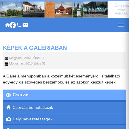
|
KÉPEK A GALÉRIÁBAN
Megjelent: 2018. július 31.
Módosítás: 2018. július 31.
A Galéria menüpontban a közelmúlt két eseményéről is található
egy-egy kis szöveges beszámoló, és az azokon készült képek.
Csorvás
Csorvás bemutatkozik
Helyi nevezetességek