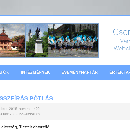
ATÓK
INTÉZMÉNYEK
ESEMÉNYNAPTÁR
ÉRTÉKTÁ
SSZEÍRÁS PÓTLÁS
lent: 2018. november 09.
ítás: 2018. november 09.
 Lakosság, Tisztelt ebtartók!