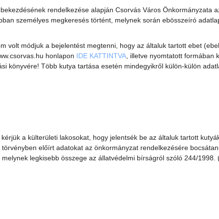
§ (1) bekezdésének rendelkezése alapján Csorvás Város Önkormányzata a
pban személyes megkeresés történt, melynek során ebösszeíró adatlap
em volt módjuk a bejelentést megtenni, hogy az általuk tartott ebet (e
 www.csorvas.hu honlapon
IDE KATTINTVA
, illetve nyomtatott formában
ási könyvére! Több kutya tartása esetén mindegyikről külön-külön adatl
rjük a külterületi lakosokat, hogy jelentsék be az általuk tartott kutyá
s a törvényben előírt adatokat az önkormányzat rendelkezésére bocsátani
 melynek legkisebb összege az állatvédelmi bírságról szóló 244/1998. 