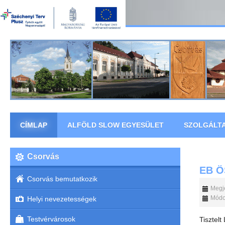
CÍMLAP
ALFÖLD SLOW EGYESÜLET
SZOLGÁLT
Csorvás
EB Ö
Csorvás bemutatkozik
Megje
Módos
Helyi nevezetességek
Testvérvárosok
Tisztelt