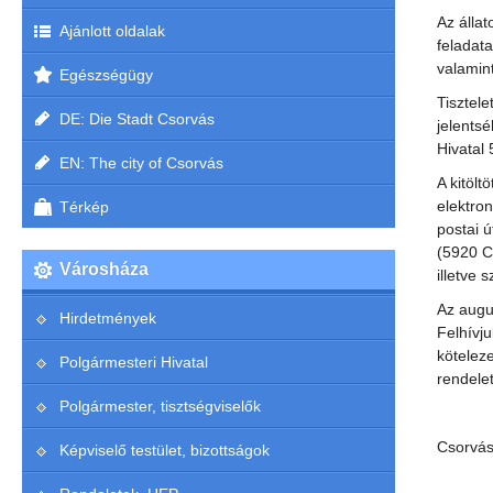
Az álla
Ajánlott oldalak
feladat
valamin
Egészségügy
Tisztele
DE: Die Stadt Csorvás
jelents
Hivatal
EN: The city of Csorvás
A kitölt
elektro
Térkép
postai 
(5920 C
Városháza
illetve
Az augus
Hirdetmények
Felhívju
kötelez
Polgármesteri Hivatal
rendelet
Polgármester, tisztségviselők
Csorvás
Képviselő testület, bizottságok