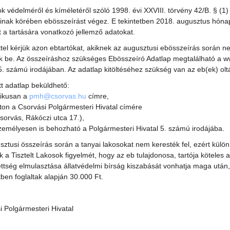
tok védelméről és kíméletéről szóló 1998. évi XXVIII. törvény 42/B. 
ainak körében ebösszeírást végez. E tekintetben 2018. augusztus hóna
t a tartására vonatkozó jellemző adatokat.
ttel kérjük azon ebtartókat, akiknek az augusztusi ebösszeírás során n
ék be. Az összeíráshoz szükséges Ebösszeíró Adatlap megtalálható a
 5. számú irodájában. Az adatlap kitöltéséhez szükség van az eb(ek) olt
ött adatlap beküldhető:
nikusan a
pmh@csorvas.hu
címre,
úton a Csorvási Polgármesteri Hivatal címére
sorvás, Rákóczi utca 17.),
 személyesen is behozható a Polgármesteri Hivatal 5. számú irodájába.
ztusi összeírás során a tanyai lakosokat nem keresték fel, ezért külön ké
k a Tisztelt Lakosok figyelmét, hogy az eb tulajdonosa, tartója kötele
ettség elmulasztása állatvédelmi bírság kiszabását vonhatja maga után,
ben foglaltak alapján 30.000 Ft.
i Polgármesteri Hivatal