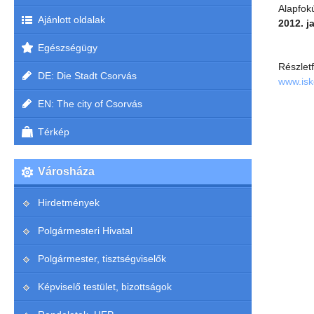
Alapfo
Ajánlott oldalak
2012. j
Egészségügy
Részlet
DE: Die Stadt Csorvás
www.isk
EN: The city of Csorvás
Térkép
Városháza
Hirdetmények
Polgármesteri Hivatal
Polgármester, tisztségviselők
Képviselő testület, bizottságok