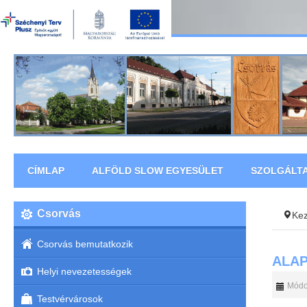
CÍMLAP
ALFÖLD SLOW EGYESÜLET
SZOLGÁLT
Csorvás
Ke
Csorvás bemutatkozik
ALAP
Helyi nevezetességek
Módos
Testvérvárosok