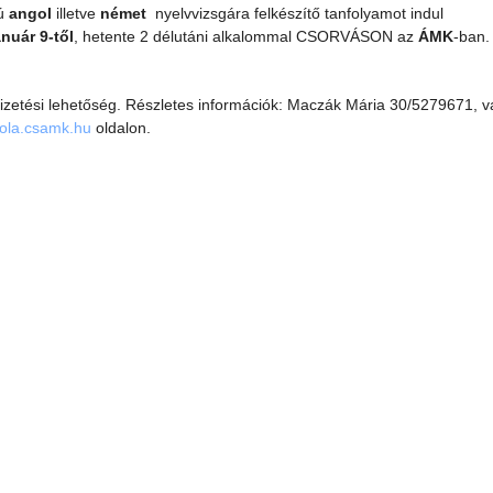
kú
angol
illetve
német
nyelvvizsgára felkészítő tanfolyamot indul
anuár 9-től
, hetente 2 délutáni alkalommal CSORVÁSON az
ÁMK
-ban.
fizetési lehetőség. Részletes információk: Maczák Mária 30/5279671, 
ola.csamk.hu
oldalon.