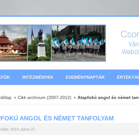
ATÓK
INTÉZMÉNYEK
ESEMÉNYNAPTÁR
ÉRTÉKTÁ
zdőlap
Cikk archívum (2007-2012)
Alapfokú angol és német ta
FOKÚ ANGOL ÉS NÉMET TANFOLYAM
ítás: 2014. július 21.