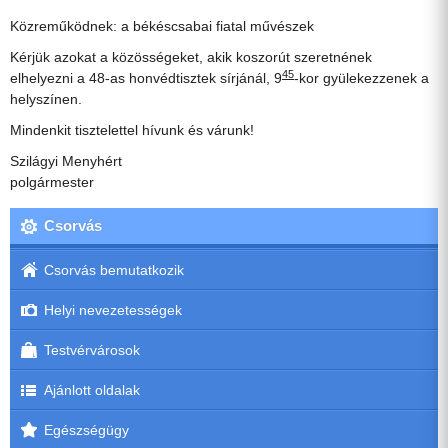
Közreműködnek: a békéscsabai fiatal művészek
Kérjük azokat a közösségeket, akik koszorút szeretnének
45
elhelyezni a 48-as honvédtisztek sírjánál, 9
-kor gyülekezzenek a
helyszínen.
Mindenkit tisztelettel hívunk és várunk!
Szilágyi Menyhért
polgármester
Csorvás
Csorvás bemutatkozik
Helyi nevezetességek
Testvérvárosok
Ajánlott oldalak
Egészségügy