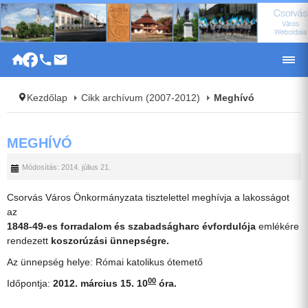
|
Kezdőlap
Cikk archívum (2007-2012)
Meghívó
MEGHÍVÓ
Módosítás: 2014. július 21.
Csorvás Város Önkormányzata tisztelettel meghívja a lakosságot
az
1848-49-es forradalom és szabadságharc évfordulója
emlékére
rendezett
koszorúzási ünnepségre.
Az ünnepség helye: Római katolikus ótemető
00
Időpontja:
2012. március 15. 10
óra.