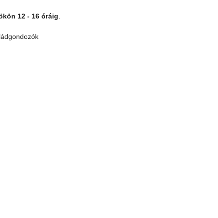
ökön 12 - 16 óráig
.
ók