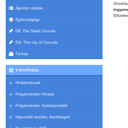
Orosház
Ajánlott oldalak
ingyene
Előzete
Egészségügy
C
DE: Die Stadt Csorvás
EN: The city of Csorvás
Térkép
Városháza
Hirdetmények
Polgármesteri Hivatal
Polgármester, tisztségviselők
Képviselő testület, bizottságok