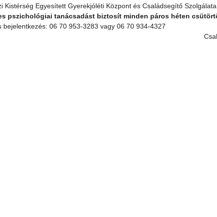
i Kistérség Egyesített Gyerekjóléti Központ és Családsegítő Szolgálata
s pszichológiai tanácsadást biztosít minden páros héten csütört
s bejelentkezés: 06 70 953-3283 vagy 06 70 934-4327
saládgondoz