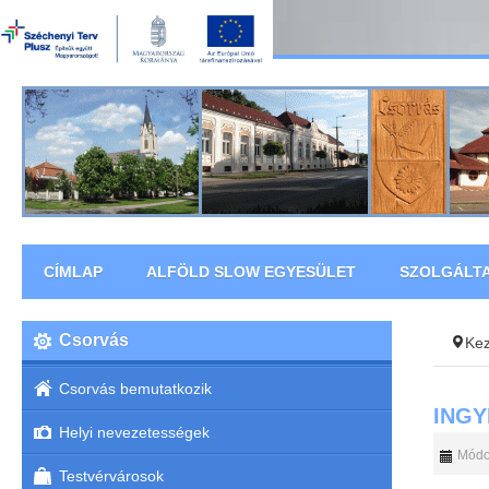
CÍMLAP
ALFÖLD SLOW EGYESÜLET
SZOLGÁLT
Csorvás
Ke
Csorvás bemutatkozik
ING
Helyi nevezetességek
Módos
Testvérvárosok