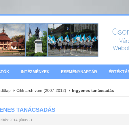
ATÓK
INTÉZMÉNYEK
ESEMÉNYNAPTÁR
ÉRTÉKTÁ
zdőlap
Cikk archívum (2007-2012)
Ingyenes tanácsadás
YENES TANÁCSADÁS
ítás: 2014. július 21.