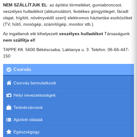
NEM SZÁLLÍTJUK EL
: az építési törmeléket, gumiabroncsot,
veszélyes hulladékot (akkumulátort, festékes göngyöleget, fáradt
olajat, hígítót, növényvédő szert) elektromos háztartási eszközöket
(TV, hűtő, mosógép, számítógép, monitor stb.).
Az ingatlanok elé kihelyezett
veszélyes hulladékot
Társaságunk
nem szállítja el!
TAPPE Kft. 5600 Békéscsaba, Laktanya u. 3. Telefon: 06-66-447-
150
Csorvás
Csorvás bemutatkozik
Helyi nevezetességek
Testvérvárosok
Ajánlott oldalak
Egészségügy