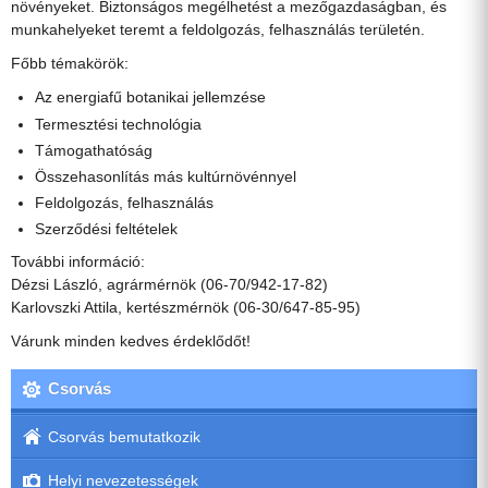
növényeket. Biztonságos megélhetést a mezőgazdaságban, és
munkahelyeket teremt a feldolgozás, felhasználás területén.
Főbb témakörök:
Az energiafű botanikai jellemzése
Termesztési technológia
Támogathatóság
Összehasonlítás más kultúrnövénnyel
Feldolgozás, felhasználás
Szerződési feltételek
További információ:
Dézsi László, agrármérnök (06-70/942-17-82)
Karlovszki Attila, kertészmérnök (06-30/647-85-95)
Várunk minden kedves érdeklődőt!
Csorvás
Csorvás bemutatkozik
Helyi nevezetességek