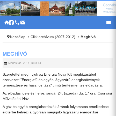
|
Kezdőlap
Cikk archívum (2007-2012)
Meghívó
MEGHÍVÓ
Módosítás: 2014. július 14.
Szeretettel meghívjuk az Energia Nova Kft megbízásából
szervezett "Energiafű és egyéb lágyszárú energianövények
termesztése és hasznosítása" című térítésmentes előadásra.
Az előadás ideje és helye:
január 24. (szerda) du. 17 óra, Csorvási
Művelődési Ház.
A gáz és egyéb energiahordozók árának folyamatos emelkedése
előtérbe helyezi a gyorsan megújuló lágyszárú energetikai