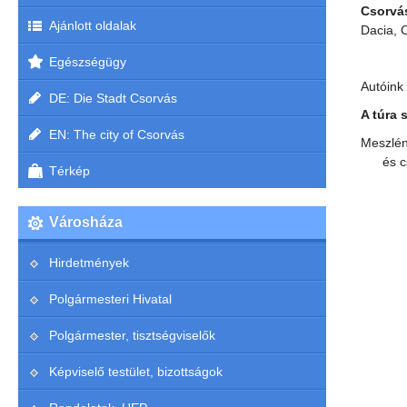
Csorvás
Ajánlott oldalak
Dacia, 
Egészségügy
Autóink 
DE: Die Stadt Csorvás
A túra 
EN: The city of Csorvás
Meszlén
és cs
Térkép
Városháza
Hirdetmények
Polgármesteri Hivatal
Polgármester, tisztségviselők
Képviselő testület, bizottságok