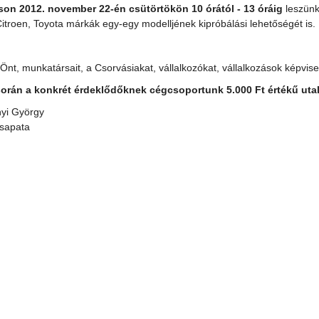
on 2012. november 22-én csütörtökön 10 órától - 13 óráig
leszünk
Citroen, Toyota márkák egy-egy modelljének kipróbálási lehetőségét is.
Önt, munkatársait, a Csorvásiakat, vállalkozókat, vállalkozások képvis
során a konkrét érdeklődőknek cégcsoportunk 5.000 Ft értékű utalv
yi György
apata