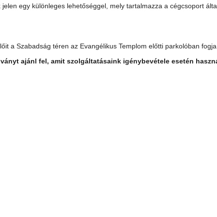
 jelen egy különleges lehetőséggel, mely tartalmazza a cégcsoport álta
előit a Szabadság téren az Evangélikus Templom előtti parkolóban fogja 
ányt ajánl fel, amit szolgáltatásaink igénybevétele esetén haszná