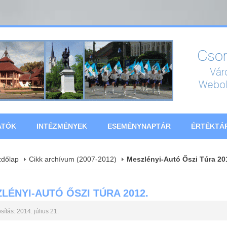
ATÓK
INTÉZMÉNYEK
ESEMÉNYNAPTÁR
ÉRTÉKTÁ
zdőlap
Cikk archívum (2007-2012)
Meszlényi-Autó Őszi Túra 20
LÉNYI-AUTÓ ŐSZI TÚRA 2012.
ítás: 2014. július 21.