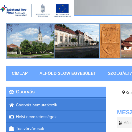
CÍMLAP
ALFÖLD SLOW EGYESÜLET
SZOLGÁLT
Csorvás
Ke
Csorvás bemutatkozik
MESZ
Helyi nevezetességek
Módos
Testvérvárosok