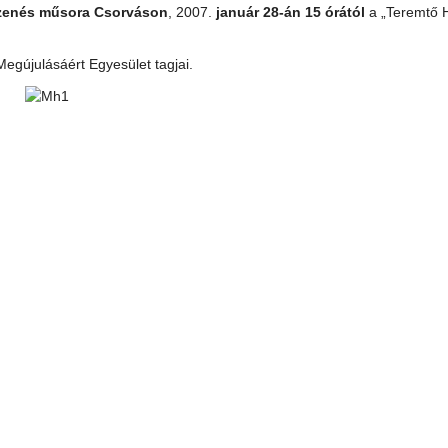
zenés műsora
Csorváson
, 2007.
január 28-án 15 órától
a „Teremtő 
egújulásáért Egyesület tagjai.