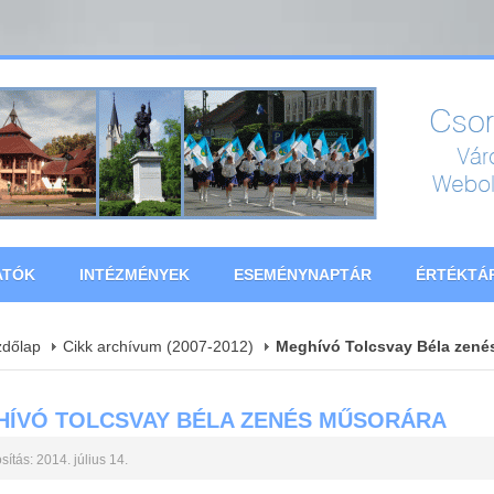
ATÓK
INTÉZMÉNYEK
ESEMÉNYNAPTÁR
ÉRTÉKTÁ
zdőlap
Cikk archívum (2007-2012)
Meghívó Tolcsvay Béla zené
ÍVÓ TOLCSVAY BÉLA ZENÉS MŰSORÁRA
ítás: 2014. július 14.