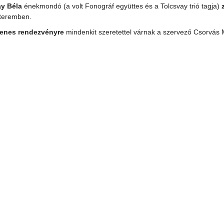
ay Béla
énekmondó (a volt Fonográf együttes és a Tolcsvay trió tagja)
teremben.
enes rendezvényre
mindenkit szeretettel várnak a szervező Csorvás M