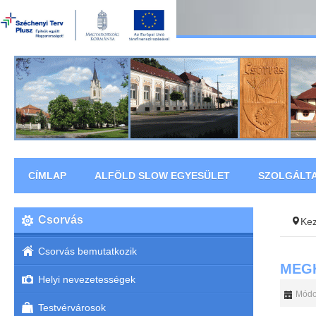
CÍMLAP
ALFÖLD SLOW EGYESÜLET
SZOLGÁLT
Csorvás
Ke
Csorvás bemutatkozik
MEGH
Helyi nevezetességek
Módos
Testvérvárosok