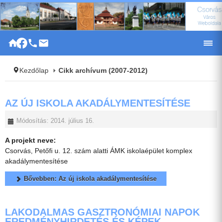
|
Kezdőlap
Cikk archívum (2007-2012)
AZ ÚJ ISKOLA AKADÁLYMENTESÍTÉSE
Módosítás: 2014. július 16.
A projekt neve:
Csorvás, Petőfi u. 12. szám alatti ÁMK iskolaépület komplex
akadálymentesítése
Bővebben: Az új iskola akadálymentesítése
LAKODALMAS GASZTRONÓMIAI NAPOK
EREDMÉNYHIRDETÉS ÉS KÉPEK