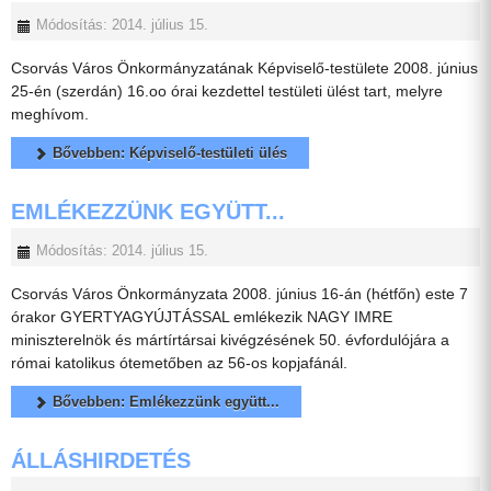
Módosítás: 2014. július 15.
Csorvás Város Önkormányzatának Képviselő-testülete 2008. június
25-én (szerdán) 16.oo órai kezdettel testületi ülést tart, melyre
meghívom.
Bővebben: Képviselő-testületi ülés
EMLÉKEZZÜNK EGYÜTT...
Módosítás: 2014. július 15.
Csorvás Város Önkormányzata 2008. június 16-án (hétfőn) este 7
órakor GYERTYAGYÚJTÁSSAL emlékezik NAGY IMRE
miniszterelnök és mártírtársai kivégzésének 50. évfordulójára a
római katolikus ótemetőben az 56-os kopjafánál.
Bővebben: Emlékezzünk együtt...
ÁLLÁSHIRDETÉS