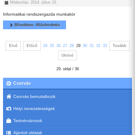
Módosítás: 2014. július 15.
Informatikai rendszergazda munkakör
Bővebben: Álláshirdetés
Első
Előző
24
25
26
27
28
29
30
31
32
33
Tovább
Utolsó
29. oldal / 36
Csorvás
Csorvás bemutatkozik
Helyi nevezetességek
Testvérvárosok
Ajánlott oldalak