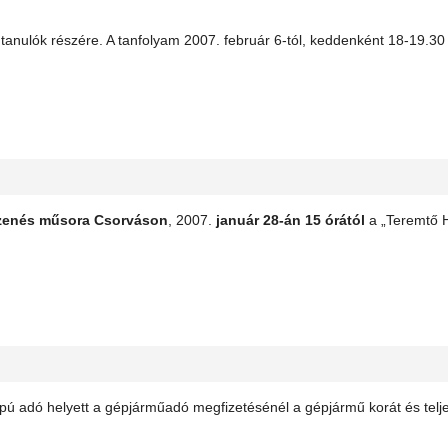
anulók részére. A tanfolyam 2007. február 6-tól, keddenként 18-19.30 ó
zenés műsora
Csorváson
, 2007.
január 28-án 15 órától
a „Teremtő 
apú adó helyett a gépjárműadó megfizetésénél a gépjármű korát és telje