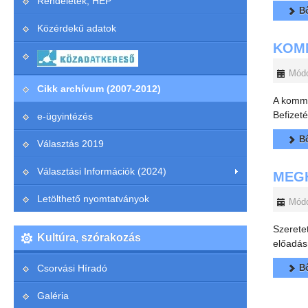
Rendeletek, HEP
Bő
Közérdekű adatok
KOM
Módo
Cikk archívum (2007-2012)
A kommu
Befizeté
e-ügyintézés
Bő
Választás 2019
Választási Információk (2024)
MEG
Letölthető nyomtatványok
Módo
Szerete
Kultúra, szórakozás
előadás
Csorvási Híradó
Bő
Galéria