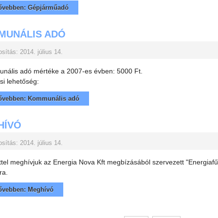
vebben: Gépjárműadó
MUNÁLIS ADÓ
sítás: 2014. július 14.
nális adó mértéke a 2007-es évben: 5000 Ft.
si lehetőség:
vebben: Kommunális adó
HÍVÓ
sítás: 2014. július 14.
ttel meghívjuk az Energia Nova Kft megbízásából szervezett "Energia
ra.
vebben: Meghívó