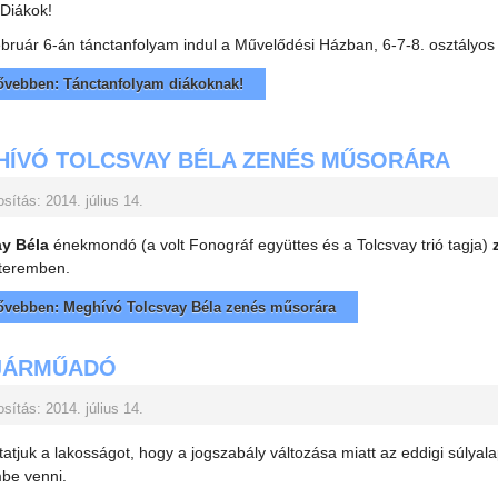
Diákok!
ebruár 6-án tánctanfolyam indul a Művelődési Házban, 6-7-8. osztályos t
vebben: Tánctanfolyam diákoknak!
ÍVÓ TOLCSVAY BÉLA ZENÉS MŰSORÁRA
sítás: 2014. július 14.
ay Béla
énekmondó (a volt Fonográf együttes és a Tolcsvay trió tagja)
teremben.
vebben: Meghívó Tolcsvay Béla zenés műsorára
JÁRMŰADÓ
sítás: 2014. július 14.
tatjuk a lakosságot, hogy a jogszabály változása miatt az eddigi súlyal
mbe venni.