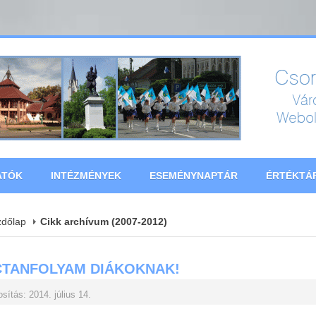
ATÓK
INTÉZMÉNYEK
ESEMÉNYNAPTÁR
ÉRTÉKTÁ
zdőlap
Cikk archívum (2007-2012)
TANFOLYAM DIÁKOKNAK!
sítás: 2014. július 14.