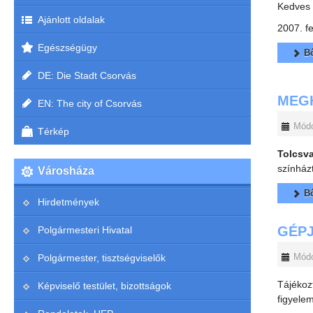
Kedves 
Ajánlott oldalak
2007. f
Egészségügy
Bő
DE: Die Stadt Csorvás
MEGH
EN: The city of Csorvás
Módo
Térkép
Tolcsv
színház
Városháza
Bő
Hirdetmények
GÉP
Polgármesteri Hivatal
Módo
Polgármester, tisztségviselők
Tájékoz
Képviselő testület, bizottságok
figyele