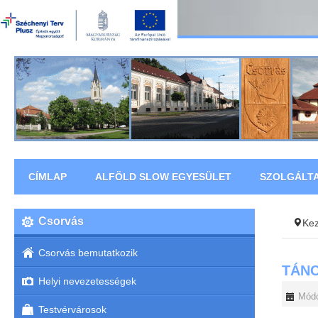
CÍMLAP
ALFÖLD SLOW EGYESÜLET
SZOLGÁLT
Csorvás
Ke
Csorvás bemutatkozik
TÁNC
Helyi nevezetességek
Módo
Testvérvárosok