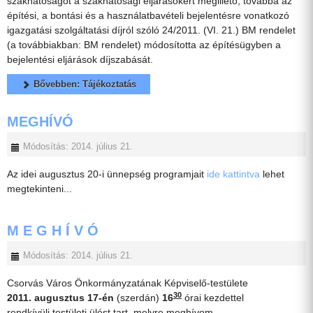
szakhatóságot a szakhatósági eljárásokért megillető, továbbá az
építési, a bontási és a használatbavételi bejelentésre vonatkozó
igazgatási szolgáltatási díjról szóló 24/2011. (VI. 21.) BM rendelet
(a továbbiakban: BM rendelet) módosította az építésügyben a
bejelentési eljárások díjszabását.
Bővebben: Tájékoztatás
MEGHÍVÓ
Módosítás: 2014. július 21.
Az idei augusztus 20-i ünnepség programjait
ide kattintva
lehet
megtekinteni...
M E G H Í V Ó
Módosítás: 2014. július 21.
Csorvás Város Önkormányzatának Képviselő-testülete
30
2011. augusztus 17-én
(szerdán)
16
órai kezdettel
rendkívüli testületi ülést tart, melyre meghívom.