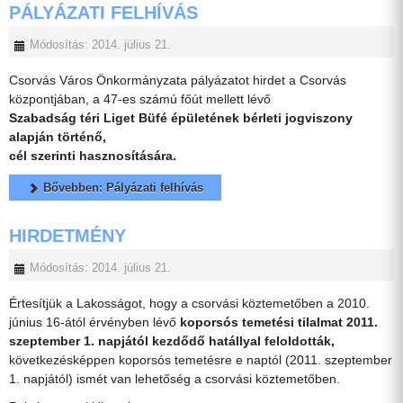
PÁLYÁZATI FELHÍVÁS
Módosítás: 2014. július 21.
Csorvás Város Önkormányzata pályázatot hirdet a Csorvás
központjában, a 47-es számú főút mellett lévő
Szabadság téri Liget Büfé épületének bérleti jogviszony
alapján történő,
cél szerinti hasznosítására.
Bővebben: Pályázati felhívás
HIRDETMÉNY
Módosítás: 2014. július 21.
Értesítjük a Lakosságot, hogy a csorvási köztemetőben a 2010.
június 16-ától érvényben lévő
koporsós temetési tilalmat 2011.
szeptember 1. napjától kezdődő hatállyal feloldották,
következésképpen koporsós temetésre e naptól (2011. szeptember
1. napjától) ismét van lehetőség a csorvási köztemetőben.