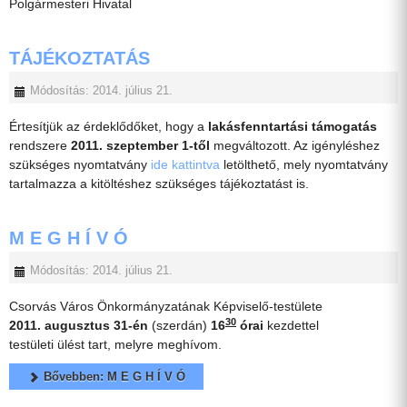
Polgármesteri Hivatal
TÁJÉKOZTATÁS
Módosítás: 2014. július 21.
Értesítjük az érdeklődőket, hogy a
lakásfenntartási támogatás
rendszere
2011. szeptember 1-től
megváltozott. Az igényléshez
szükséges nyomtatvány
ide kattintva
letölthető, mely nyomtatvány
tartalmazza a kitöltéshez szükséges tájékoztatást is.
M E G H Í V Ó
Módosítás: 2014. július 21.
Csorvás Város Önkormányzatának Képviselő-testülete
30
2011. augusztus 31-én
(szerdán)
16
órai
kezdettel
testületi ülést tart, melyre meghívom.
Bővebben: M E G H Í V Ó