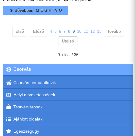
Bővebben: M E G H Í V Ó
Első
Előző
4
5
6
7
8
9
10
11
12
13
Tovább
Utolsó
9. oldal / 36
Csorvás
Csorvás bemutatkozik
Helyi nevezetességek
Testvérvárosok
Ajánlott oldalak
Egészségügy