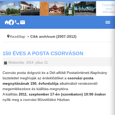
|
Kezdőlap
Cikk archívum (2007-2012)
150 ÉVES A POSTA CSORVÁSON
Módosítás: 2014. július 21.
Csorvás posta dolgozói és a Dél-alföldi Postatörténeti Alapítvány
tisztelettel meghívják az érdeklődőket a
csorvási posta
megnyitásának 150. évfordulója
alkalmából rendezendő
megemlékezésre és kiállítás-megnyitóra.
A kiállítás
2011. szeptember 17-én (szombaton) 10:00 órakor
nyílik meg a csorvási Művelődési Házban.