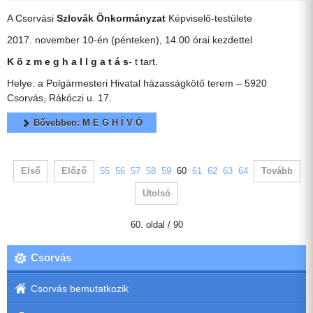
A Csorvási
Szlovák Önkormányzat
Képviselő-testülete
2017. november 10-én (pénteken), 14.00 órai kezdettel
K ö z m e g h a l l g a t á s
- t tart.
Helye: a Polgármesteri Hivatal házasságkötő terem – 5920
Csorvás, Rákóczi u. 17.
Bővebben: M E G H Í V Ó
Első
Előző
55
56
57
58
59
60
61
62
63
64
Tovább
Utolsó
60. oldal / 90
Csorvás
Csorvás bemutatkozik