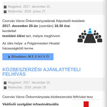
Megjelent: 2017. december 15.
Módosítás: 2018. június 27.
Csorvás Város Önkormányzatának Képviselő-testülete
2017. december 20-án
(szerdán)
16.30 óra
i
kezdettel
testületi ülést
tart, melyre meghívom.
Az ülés helye: a Polgármesteri Hivatal
házasságkötő terme.
Bővebben: M E G H Í V Ó
KÖZBESZERZÉSI AJÁNLATTÉTELI
FELHÍVÁS
Megjelent: 2017. december 14.
Módosítás: 2018. január 19.
Csorvás Város Önkormányzata közbeszerzési felhívást tesz
Védőnői szolgálat infrastrukturális