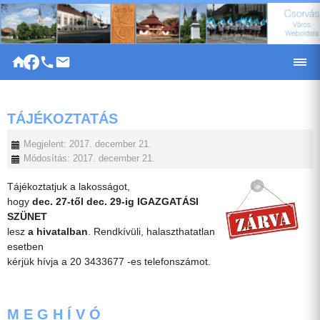
|
TÁJÉKOZTATÁS
Megjelent: 2017. december 21.
Módosítás: 2017. december 21.
Tájékoztatjuk a lakosságot,
hogy
dec. 27-től dec. 29-ig IGAZGATÁSI
SZÜNET
lesz
a hivatalban
. Rendkívüli, halaszthatatlan
esetben
kérjük hívja a 20 3433677 -es telefonszámot.
M E G H Í V Ó