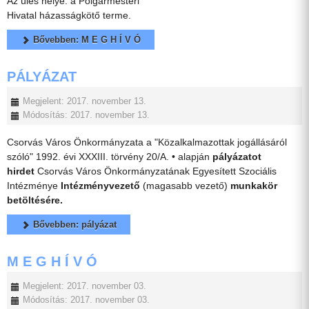
Az ülés helye: a Polgármesteri
Hivatal házasságkötő terme.
Bővebben: M E G H Í V Ó
PÁLYÁZAT
Megjelent: 2017. november 13.
Módosítás: 2017. november 13.
Csorvás Város Önkormányzata a "Közalkalmazottak jogállásáról
szóló" 1992. évi XXXIII. törvény 20/A. • alapján
pályázatot
hirdet
Csorvás Város Önkormányzatának Egyesített Szociális
Intézménye
Intézményvezető
(magasabb vezető)
munkakör
betöltésére.
Bővebben: pályázat
M E G H Í V Ó
Megjelent: 2017. november 03.
Módosítás: 2017. november 03.