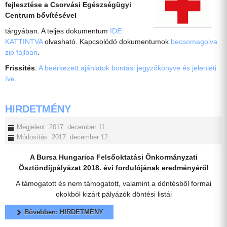
fejlesztése a Csorvási Egészségügyi
Centrum bővítésével
tárgyában. A teljes dokumentum
IDE
KATTINTVA
olvasható. Kapcsolódó dokumentumok
becsomagolva
zip fájlban
.
Frissítés
:
A beérkezett ajánlatok bontási jegyzőkönyve és jelenléti
íve.
HIRDETMÉNY
Megjelent: 2017. december 11.
Módosítás: 2017. december 12.
A Bursa Hungarica Felsőoktatási Önkormányzati
Ösztöndíjpályázat 2018. évi fordulójának eredményéről
A támogatott és nem támogatott, valamint a döntésből formai
okokból kizárt pályázók döntési listái
Bővebben: HIRDETMÉNY