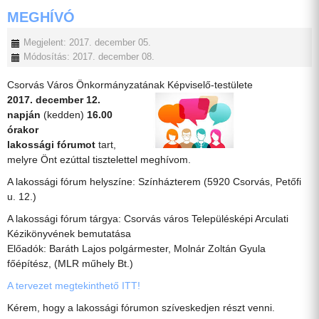
MEGHÍVÓ
Megjelent: 2017. december 05.
Módosítás: 2017. december 08.
Csorvás Város Önkormányzatának Képviselő-testülete
2017. december 12.
napján
(kedden)
16.00
órakor
lakossági fórumot
tart,
melyre Önt ezúttal tisztelettel meghívom.
A lakossági fórum helyszíne: Színházterem (5920 Csorvás, Petőfi
u. 12.)
A lakossági fórum tárgya: Csorvás város Településképi Arculati
Kézikönyvének bemutatása
Előadók: Baráth Lajos polgármester, Molnár Zoltán Gyula
főépítész, (MLR műhely Bt.)
A tervezet megtekinthető ITT!
Kérem, hogy a lakossági fórumon szíveskedjen részt venni.