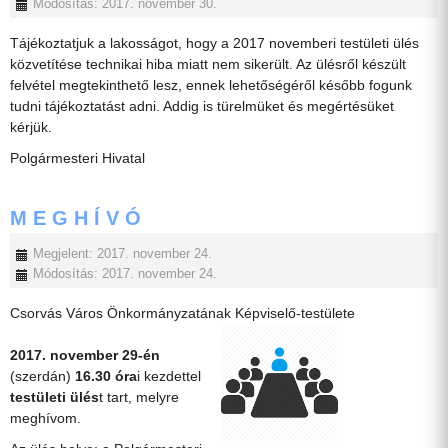
Módosítás: 2017. november 30.
Tájékoztatjuk a lakosságot, hogy a 2017 novemberi testületi ülés
közvetítése technikai hiba miatt nem sikerült. Az ülésről készült
felvétel megtekinthető lesz, ennek lehetőségéről később fogunk
tudni tájékoztatást adni. Addig is türelmüket és megértésüket
kérjük.
Polgármesteri Hivatal
M E G H Í V Ó
Megjelent: 2017. november 24.
Módosítás: 2017. november 24.
Csorvás Város Önkormányzatának Képviselő-testülete
2017. november 29-én
(szerdán)
16.30 óra
i kezdettel
testületi ülés
t tart, melyre
meghívom.