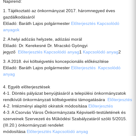
Napirend:
1. Tájékoztató az önkormányzat 2017. háromnegyed éves
gazdálkodásáról
Előadó: Baráth Lajos polgármester
Előterjesztés
Kapcsolódó
anyagok
2. A helyi adózás helyzete, adózási morál
Előadó: Dr. Kerekesné Dr. Mracskó Gyöngyi
jegyző
Előterjesztés
Kapcsolódó anyag
1
Kapcsolódó anyag
2
3. A 2018. évi költségvetés koncepcionális előkészítése
Előadó: Baráth Lajos polgármester
Előterjesztés
Kapcsolódó
anyag
4. Egyéb előterjesztések
4-1. Döntés pályázat benyújtásáról a települési önkormányzatok
rendkívüli önkormányzati költségvetési támogatására
Előterjesztés
4-2. Intézményi alapító okiratok módosítása
Előterjesztés
4-3. A Csorvás Város Önkormányzata Képviselő-testületének és
szerveinek Szervezeti és Működési Szabályzatáról szóló 5/2015.
(III.20.) önkormányzati rendelet
módosítása
Előterjesztés
Kapcsolódó anyag