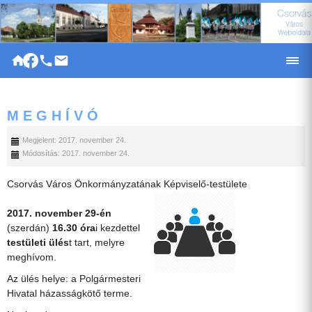
|
M E G H Í V Ó
Megjelent: 2017. november 24.
Módosítás: 2017. november 24.
Csorvás Város Önkormányzatának Képviselő-testülete
2017. november 29-én
(szerdán)
16.30 óra
i kezdettel
testületi ülés
t tart, melyre
meghívom.
Az ülés helye: a Polgármesteri
Hivatal házasságkötő terme.