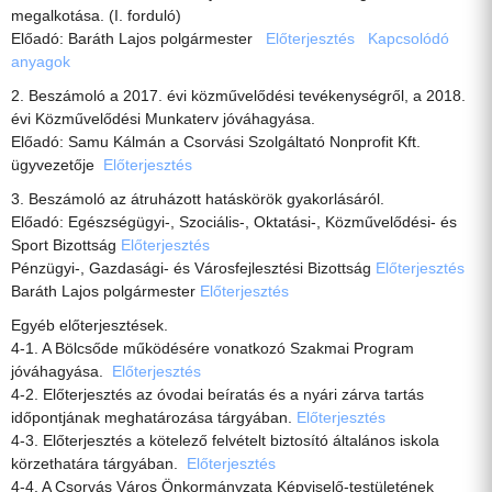
megalkotása. (I. forduló)
Előadó: Baráth Lajos polgármester
Előterjesztés
Kapcsolódó
anyagok
2. Beszámoló a 2017. évi közművelődési tevékenységről, a 2018.
évi Közművelődési Munkaterv jóváhagyása.
Előadó: Samu Kálmán a Csorvási Szolgáltató Nonprofit Kft.
ügyvezetője
Előterjesztés
3. Beszámoló az átruházott hatáskörök gyakorlásáról.
Előadó: Egészségügyi-, Szociális-, Oktatási-, Közművelődési- és
Sport Bizottság
Előterjesztés
Pénzügyi-, Gazdasági- és Városfejlesztési Bizottság
Előterjesztés
Baráth Lajos polgármester
Előterjesztés
Egyéb előterjesztések.
4-1. A Bölcsőde működésére vonatkozó Szakmai Program
jóváhagyása.
Előterjesztés
4-2. Előterjesztés az óvodai beíratás és a nyári zárva tartás
időpontjának meghatározása tárgyában.
Előterjesztés
4-3. Előterjesztés a kötelező felvételt biztosító általános iskola
körzethatára tárgyában.
Előterjesztés
4-4. A Csorvás Város Önkormányzata Képviselő-testületének