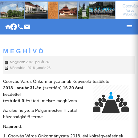
|
M E G H Í V Ó
Megjelent: 2018. január 26.
Módosítás: 2018. január 26.
Csorvás Város Önkormányzatának Képviselő-testülete
2018. január 31-én
(szerdán)
16.30 óra
i
kezdettel
testületi ülés
t tart, melyre meghívom.
Az ülés helye: a Polgármesteri Hivatal
házasságkötő terme.
Napirend:
1. Csorvás Város Önkormányzata 2018. évi költségvetésének