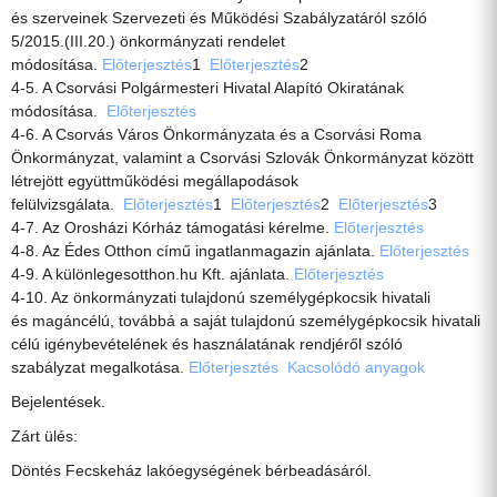
és szerveinek Szervezeti és Működési Szabályzatáról szóló
5/2015.(III.20.) önkormányzati rendelet
módosítása.
Előterjesztés
1
Előterjesztés
2
4-5. A Csorvási Polgármesteri Hivatal Alapító Okiratának
módosítása.
Előterjesztés
4-6. A Csorvás Város Önkormányzata és a Csorvási Roma
Önkormányzat, valamint a Csorvási Szlovák Önkormányzat között
létrejött együttműködési megállapodások
felülvizsgálata.
Előterjesztés
1
Előterjesztés
2
Előterjesztés
3
4-7. Az Orosházi Kórház támogatási kérelme.
Előterjesztés
4-8. Az Édes Otthon című ingatlanmagazin ajánlata.
Előterjesztés
4-9. A különlegesotthon.hu Kft. ajánlata.
Előterjesztés
4-10. Az önkormányzati tulajdonú személygépkocsik hivatali
és magáncélú, továbbá a saját tulajdonú személygépkocsik hivatali
célú igénybevételének és használatának rendjéről szóló
szabályzat megalkotása.
Előterjesztés
Kacsolódó anyagok
Bejelentések.
Zárt ülés:
Döntés Fecskeház lakóegységének bérbeadásáról.