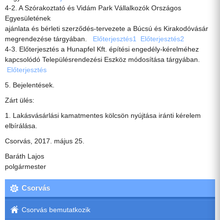
4-2. A Szórakoztató és Vidám Park Vállalkozók Országos
Egyesületének
ajánlata és bérleti szerződés-tervezete a Búcsú és Kirakodóvásár
megrendezése tárgyában.
Előterjesztés1
Előterjesztés2
4-3. Előterjesztés a Hunapfel Kft. építési engedély-kérelméhez
kapcsolódó Településrendezési Eszköz módosítása tárgyában.
Előterjesztés
5. Bejelentések.
Zárt ülés:
1. Lakásvásárlási kamatmentes kölcsön nyújtása iránti kérelem
elbírálása.
Csorvás, 2017. május 25.
Baráth Lajos
polgármester
Csorvás
Csorvás bemutatkozik