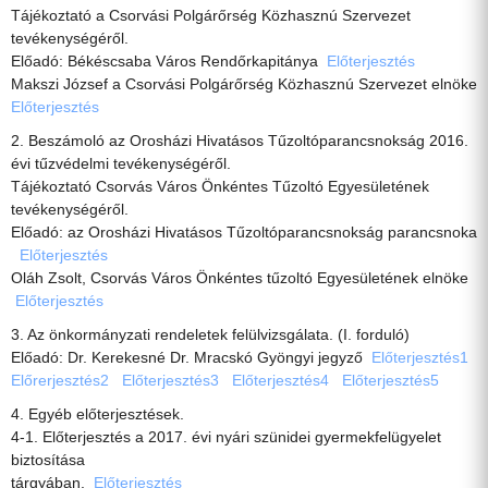
Tájékoztató a Csorvási Polgárőrség Közhasznú Szervezet
tevékenységéről.
Előadó: Békéscsaba Város Rendőrkapitánya
Előterjesztés
Makszi József a Csorvási Polgárőrség Közhasznú Szervezet elnöke
Előterjesztés
2. Beszámoló az Orosházi Hivatásos Tűzoltóparancsnokság 2016.
évi tűzvédelmi tevékenységéről.
Tájékoztató Csorvás Város Önkéntes Tűzoltó Egyesületének
tevékenységéről.
Előadó: az Orosházi Hivatásos Tűzoltóparancsnokság parancsnoka
Előterjesztés
Oláh Zsolt, Csorvás Város Önkéntes tűzoltó Egyesületének elnöke
Előterjesztés
3. Az önkormányzati rendeletek felülvizsgálata. (I. forduló)
Előadó: Dr. Kerekesné Dr. Mracskó Gyöngyi jegyző
Előterjesztés1
Előrerjesztés2
Előterjesztés3
Előterjesztés4
Előterjesztés5
4. Egyéb előterjesztések.
4-1. Előterjesztés a 2017. évi nyári szünidei gyermekfelügyelet
biztosítása
tárgyában.
Előterjesztés