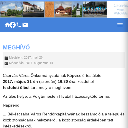
|
MEGHÍVÓ
Megjelent: 2017. máj. 26.
Módosítás: 2017. augusztus 14.
Csorvás Város Önkormányzatának Képviselő-testülete
2017. május 31-én
(szerdán)
16.30 óra
i kezdettel
testületi ülés
t tart, melyre meghívom.
Az ülés helye: a Polgármesteri Hivatal házasságkötő terme.
Napirend:
1. Békéscsaba Város Rendőrkapitányának beszámolója a település
közbiztonságának helyzetéről, a közbiztonság érdekében tett
intézkedésekről.